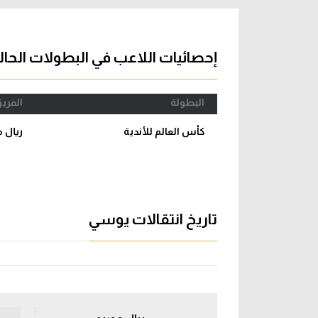
آراء حرة
الدوري ا
ركن الألعاب
دوري أبطا
إحصائيات اللاعب في البطولات الحال
دوري أبطا
البطولة
الفري
كل البطولات
كأس العالم للأندية
ريال م
تاريخ انتقالات يوسي