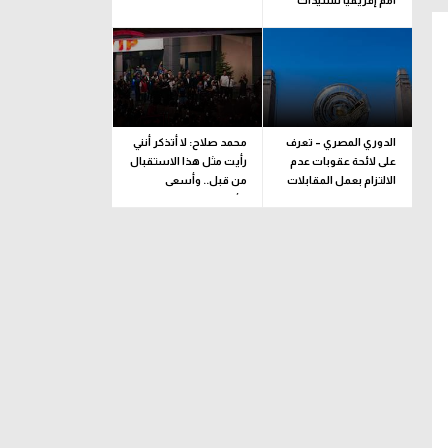
أمم إفريقيا للسيدات
الدوري المصري – تعرف
محمد صلاح: لا أتذكر أنني
على لائحة عقوبات عدم
رأيت مثل هذا الاستقبال
الالتزام بعمل المقابلات
من قبل.. وأسعى
التلفزيونية
للألقاب مع الفريق