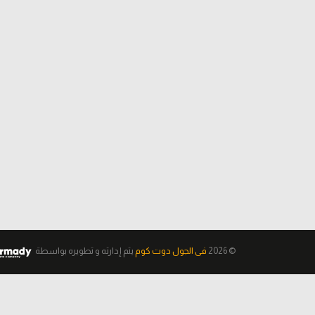
© 2026
فى الجول دوت كوم
يتم إدارته و تطويره
بواسطة