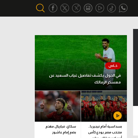
أقسام خاصة
Gamers
يكية
ميركاتو
تحقيق في الجول
في الجول يكشف تفاصيل غياب السعيد عن
معسكر الزمالك
تقرير في الجول
تحليل في الجول
حكايات في الجول
كويز في الجول
بسداسية أمام نيجيريا..
سكاي: فياريال مهتم
منتخب مصر يودع كأس
بضم إمام عاشور
فيديو في الجول