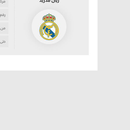
ريال مدريد
مركز
رقم
من
حتى