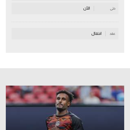
سعودي في الجول
الآن
حتى
الدوري الإنجليزي
الدوري الإسباني
انتقال
عقد
دوري أبطال أوروبا
القسم الثاني
رياضات أخرى
أمم إفريقيا
كرة السلة الأمريكية
كرة سلة
كرة يد
كرة طائرة