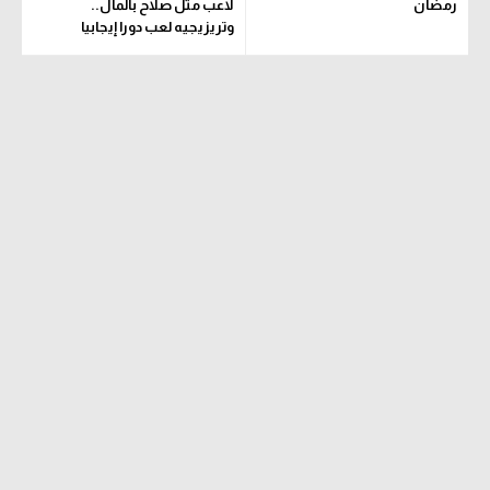
رمضان
لاعب مثل صلاح بالمال..
وتريزيجيه لعب دورا إيجابيا
تحليل في الجول
حكايات في الجول
كويز في الجول
فيديو في الجول