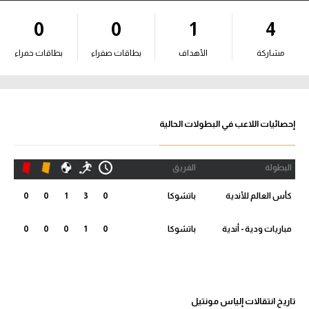
آراء حرة
0
0
1
4
ركن الألعاب
مشاركة
الأهداف
بطاقات صفراء
بطاقات حمراء
بطولات
أمريكا 2026
إحصائيات اللاعب في البطولات الحالية
الدوري المصري
البطولة
الفريق
الدوري الإنجليزي الممتاز
كأس العالم للأندية
باتشوكا
0
3
1
0
0
الدوري الإسباني
مباريات ودية - أندية
باتشوكا
0
1
0
0
0
الدوري الإيطالي
الدوري الألماني
تاريخ انتقالات إلياس مونتيل
الدوري الفرنسي