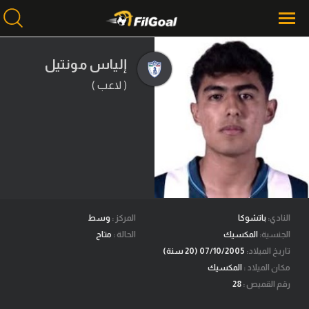
إلياس مونتيل
( لاعب )
محتوى إخباري
الرئيسية
أخبار
مباريات
ميركاتو
فانتازي في الجول
النادي:
باتشوكا
المركز :
وسط
الجنسية:
المكسيك
الحالة :
متاح
مسابقة التوقعات
تاريخ الميلاد:
07/10/2005 (20 سنة)
مكان الميلاد :
المكسيك
فيديوهات
رقم القميص :
28
عدسات