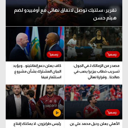
الوطن العربي
تقرير: سلتيك توصل لاتفاق نهائي مع أوفييدو لضم
في المونديال
هيثم حسن
رياضة نسائية
آسيا
أمريكا
ركن الألعاب
مصدر من الزمالك لـ في الجول:
كاف يعلن دعم إنفانتينو.. ويؤيد
تسريب خطاب بيزيرا يصب في
البيان المشترك بشأن مشروع
صالحنا.. وقرارنا نهائي
استثمار فيفا
أقسام خاصة
Gamers
ميركاتو
تحقيق في الجول
الأهلي يعلن رحيل محمد علي بن
رئيس طرابزون: لا يمكنك إقناع
تقرير في الجول