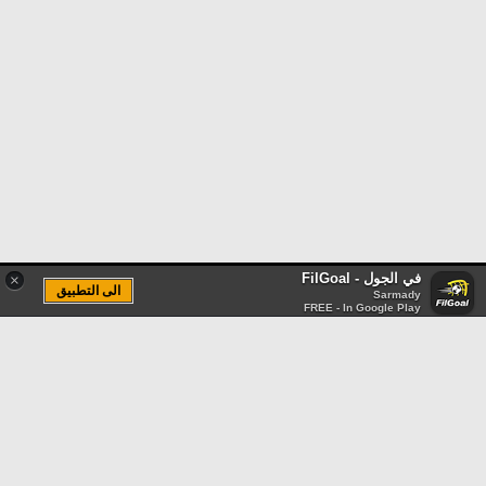
في الجول - FilGoal
×
الى التطبيق
Sarmady
FREE - In Google Play