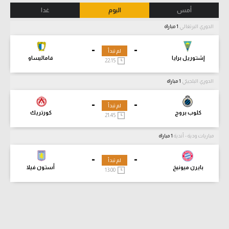
أمس
اليوم
غدا
الدوري البرتغالي
1 مباراة
-
-
لم تبدأ
إشتوريل برايا
فاماليساو
22:15
الدوري البلجيكي
1 مباراة
-
-
لم تبدأ
كلوب بروج
كورتريك
21:45
مباريات ودية - أندية
1 مباراة
-
-
لم تبدأ
بايرن ميونيخ
أستون فيلا
13:00