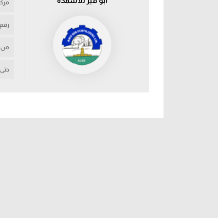
أبو قير للأسمدة
مركز
رقم
من
حتى