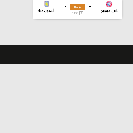
-
-
لم تبدأ
بايرن ميونيخ
أستون فيلا
13:00