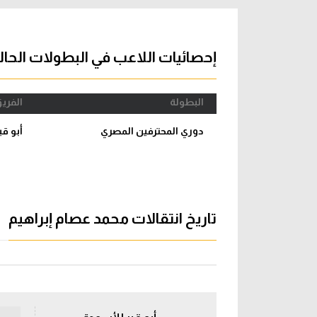
آراء حرة
الدوري ا
ركن الألعاب
دوري أبطا
إحصائيات اللاعب في البطولات الحال
دوري أبطا
البطولة
الفري
كل البطولات
دوري المحترفين المصري
أبو ق
تاريخ انتقالات محمد عصام إبراهيم