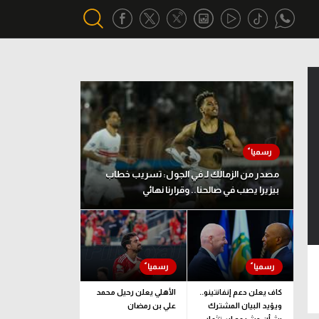
أقسام خاصة
Gamers
يكية
ميركاتو
تحقيق في الجول
مصدر من الزمالك لـ في الجول: تسريب خطاب
بيزيرا يصب في صالحنا.. وقرارنا نهائي
تقرير في الجول
تحليل في الجول
حكايات في الجول
كويز في الجول
كاف يعلن دعم إنفانتينو..
الأهلي يعلن رحيل محمد
ويؤيد البيان المشترك
علي بن رمضان
فيديو في الجول