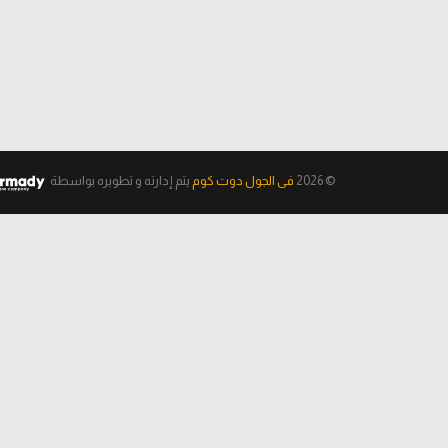
© 2026
فى الجول دوت كوم
يتم إدارته و تطويره
بواسطة