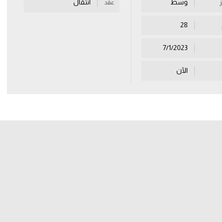
وسط
انتقال
عقد
28
7/1/2023
الآن