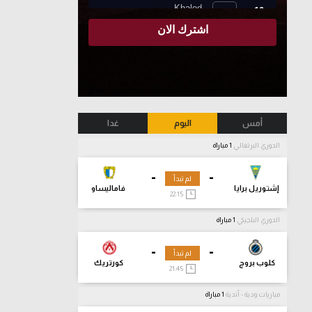
أمس
اليوم
غدا
الدوري البرتغالي
1 مباراة
-
-
لم تبدأ
إشتوريل برايا
فاماليساو
22:15
الدوري البلجيكي
1 مباراة
-
-
لم تبدأ
كلوب بروج
كورتريك
21:45
مباريات ودية - أندية
1 مباراة