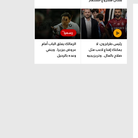
بشأن مشروع استثمار
فيفا
رئيس طرابزون: لا
الزمالك يغلق الباب أمام
يمكنك إقناع لاعب مثل
عروض بيزيرا.. وينفي
صلاح بالمال.. وتريزيجيه
وعده بالرحيل
لعب دورا إيجابيا