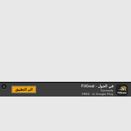
في الجول - FilGoal
×
الى التطبيق
Sarmady
FREE - In Google Play