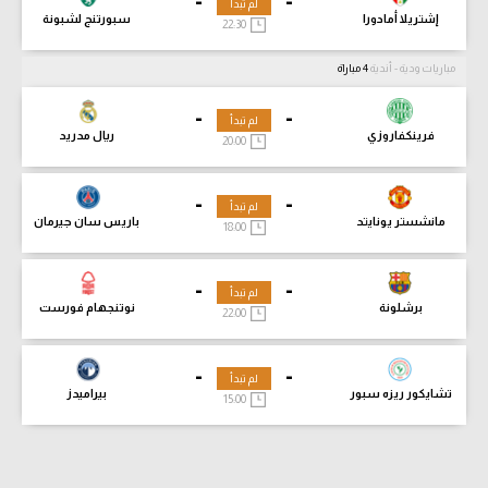
-
-
لم تبدأ
إشتريلا أمادورا
سبورتنج لشبونة
22:30
مباريات ودية - أندية
4 مباراة
-
-
لم تبدأ
فرينكفاروزي
ريال مدريد
20:00
-
-
لم تبدأ
مانشستر يونايتد
باريس سان جيرمان
18:00
-
-
لم تبدأ
برشلونة
نوتنجهام فورست
22:00
-
-
لم تبدأ
تشايكور ريزه سبور
بيراميدز
15:00