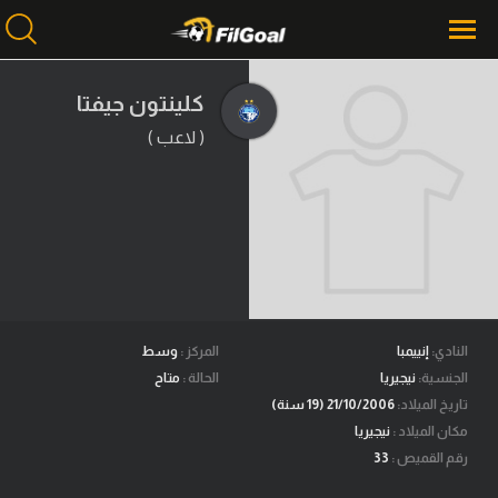
كلينتون جيفتا
( لاعب )
محتوى إخباري
الرئيسية
أخبار
مباريات
ميركاتو
فانتازي في الجول
النادي:
إنييمبا
المركز :
وسط
الجنسية:
نيجيريا
الحالة :
متاح
مسابقة التوقعات
تاريخ الميلاد:
21/10/2006 (19 سنة)
مكان الميلاد :
نيجيريا
فيديوهات
رقم القميص :
33
عدسات