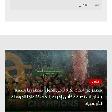
انتقال
عقد
سعودي في الجول
الدوري الإنجليزي
الدوري الإسباني
دوري أبطال أوروبا
القسم الثاني
رياضات أخرى
أمم إفريقيا
كرة السلة الأمريكية
كرة سلة
مصدر من اتحاد الكرة لـ في الجول: ننتظر ردا رسميا
بشأن استضافة كأس إفريقيا تحت 23 عاما المؤهلة
كرة يد
للأولمبياد
كرة طائرة