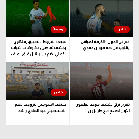
الوطن العربي
في المونديال
رياضة نسائية
خبر في الجول - الكرمة العراقي
سبعة شروط.. تطبيق زملكاوي
آسيا
يقترب من ضم مروان حمدي
يكشف تفاصيل مفاوضات شباب
الأهلي لضم بيزيرا قبل غلق الملف
أمريكا
ركن الألعاب
أقسام خاصة
Gamers
تقرير تركي يكشف موعد الظهور
منتخب السويس بتروجت يضم
ميركاتو
الأول لصلاح مع طرابزون
الفلسطيني عبد الهادي راشد
تحقيق في الجول
تقرير في الجول