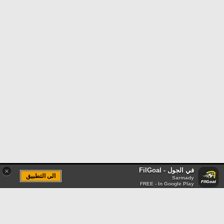
في الجول - FilGoal
×
الى التطبيق
Sarmady
FREE - In Google Play