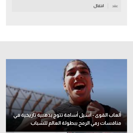
انتقال
عقد
سعودي في الجول
الدوري الإنجليزي
الدوري الإسباني
دوري أبطال أوروبا
القسم الثاني
رياضات أخرى
أمم إفريقيا
كرة السلة الأمريكية
كرة سلة
ألعاب القوى - أسيل أسامة تتوج بذهبية تاريخية في
كرة يد
منافسات رمي الرمح ببطولة العالم للشباب
كرة طائرة