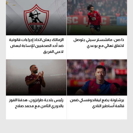
الوطن العربي
في المونديال
رياضة نسائية
ذا صن: مانشستر سيتي يتوصل
الزمالك يعلن اتخاذ إجراءات قانونية
آسيا
لاتفاق نهائي مع بوعدي
ضد أحد الصحفيين للإساءة لبعض
لاعبي الفريق
أمريكا
ركن الألعاب
أقسام خاصة
Gamers
برشلونة يضع ليفاندوفسكي ضمن
رئيس بلدية طرابزون: هدفنا الفوز
ميركاتو
قائمة أساطير النادي
بالدوري الثامن مع محمد صلاح
تحقيق في الجول
تقرير في الجول