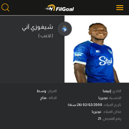
شيغوزي آني
( لاعب )
محتوى إخباري
الرئيسية
أخبار
مباريات
ميركاتو
فانتازي في الجول
النادي:
إنييمبا
المركز :
وسط
الجنسية:
نيجيريا
الحالة :
متاح
مسابقة التوقعات
تاريخ الميلاد:
02/02/2000 (26 سنة)
مكان الميلاد :
نيجيريا
فيديوهات
رقم القميص :
21
عدسات