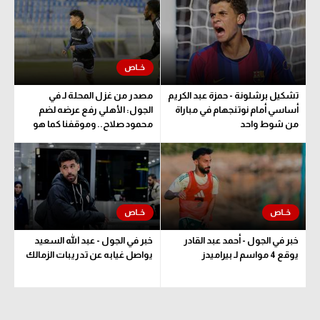
الوطن العربي
في المونديال
رياضة نسائية
تشكيل برشلونة - حمزة عبد الكريم
مصدر من غزل المحلة لـ في
آسيا
أساسي أمام نوتنجهام في مباراة
الجول: الأهلي رفع عرضه لضم
من شوط واحد
محمود صلاح.. وموقفنا كما هو
أمريكا
ركن الألعاب
أقسام خاصة
Gamers
خبر في الجول - أحمد عبد القادر
خبر في الجول - عبد الله السعيد
ميركاتو
يوقع 4 مواسم لـ بيراميدز
يواصل غيابه عن تدريبات الزمالك
تحقيق في الجول
تقرير في الجول