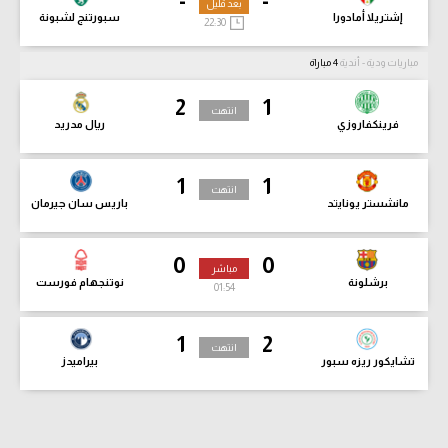
-
-
بعد قليل
إشتريلا أمادورا
سبورتنج لشبونة
22:30
مباريات ودية - أندية
4 مباراة
2
1
انتهت
فرينكفاروزي
ريال مدريد
1
1
انتهت
مانشستر يونايتد
باريس سان جيرمان
0
0
مباشر
برشلونة
نوتنجهام فورست
01:55
1
2
انتهت
تشايكور ريزه سبور
بيراميدز