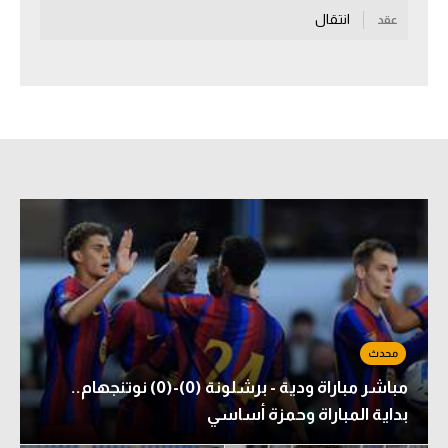
انتقال
عقد
سعودي في الجول
الدوري الإنجليزي
الدوري الإسباني
دوري أبطال أوروبا
القسم الثاني
رياضات أخرى
أمم إفريقيا
كرة السلة الأمريكية
كرة سلة
مباشر مباراة ودية - برشلونة (0)-(0) نوتنجهام..
كرة يد
بداية المباراة وحمزة أساسي
كرة طائرة