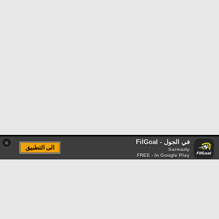
في الجول - FilGoal
×
الى التطبيق
Sarmady
FREE - In Google Play