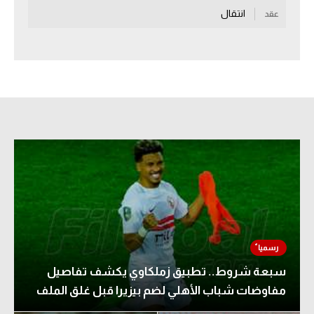
انتقال
عقد
سعودي في الجول
الدوري الإنجليزي
الدوري الإسباني
دوري أبطال أوروبا
القسم الثاني
رياضات أخرى
أمم إفريقيا
كرة السلة الأمريكية
كرة سلة
سبعة شروط.. تطبيق زملكاوي يكشف تفاصيل
كرة يد
مفاوضات شباب الأهلي لضم بيزيرا قبل غلق الملف
كرة طائرة