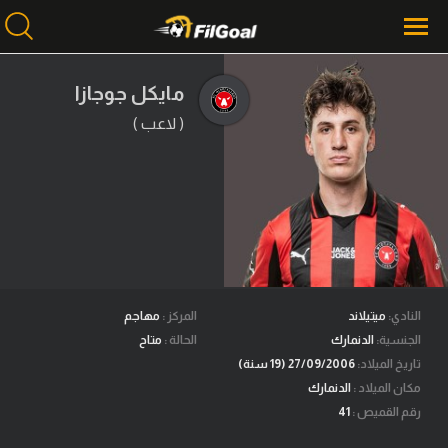
مايكل جوجازا
( لاعب )
محتوى إخباري
الرئيسية
أخبار
مباريات
ميركاتو
فانتازي في الجول
النادي:
ميتيلاند
المركز :
مهاجم
الجنسية:
الدنمارك
الحالة :
متاح
مسابقة التوقعات
تاريخ الميلاد:
27/09/2006 (19 سنة)
مكان الميلاد :
الدنمارك
فيديوهات
رقم القميص :
41
عدسات