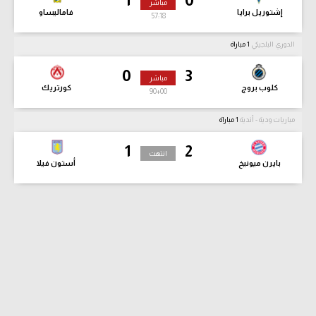
1
0
مباشر
إشتوريل برايا
فاماليساو
57:19
الدوري البلجيكي
1 مباراة
0
3
مباشر
كلوب بروج
كورتريك
90
+00
مباريات ودية - أندية
1 مباراة
1
2
انتهت
بايرن ميونيخ
أستون فيلا