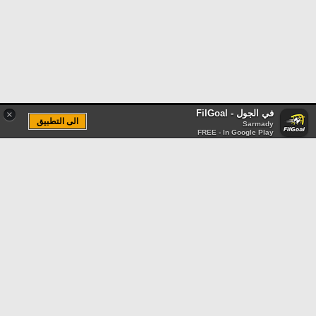
في الجول - FilGoal
×
الى التطبيق
Sarmady
FREE - In Google Play