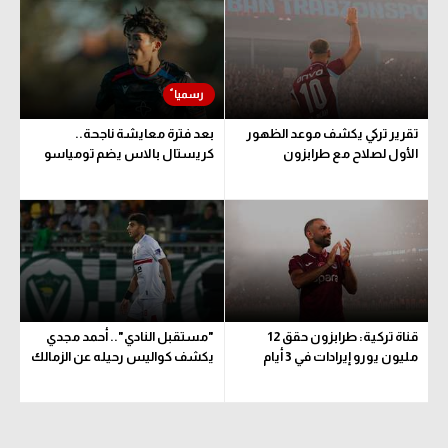
الوطن العربي
في المونديال
رياضة نسائية
تقرير تركي يكشف موعد الظهور
بعد فترة معايشة ناجحة..
آسيا
الأول لصلاح مع طرابزون
كريستال بالاس يضم تومياسو
أمريكا
ركن الألعاب
أقسام خاصة
Gamers
قناة تركية: طرابزون حقق 12
"مستقبل النادي".. أحمد مجدي
ميركاتو
مليون يورو إيرادات في 3 أيام
يكشف كواليس رحيله عن الزمالك
تحقيق في الجول
تقرير في الجول