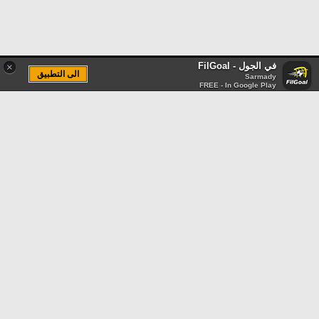
في الجول - FilGoal
×
الى التطبيق
Sarmady
FREE - In Google Play