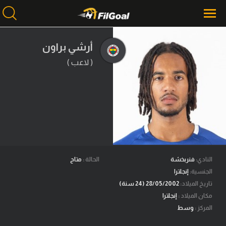
أرشي براون
( لاعب )
محتوى إخباري
الرئيسية
أخبار
مباريات
ميركاتو
فانتازي في الجول
النادي:
فنربخشة
الحالة :
متاح
الجنسية:
إنجلترا
مسابقة التوقعات
تاريخ الميلاد:
28/05/2002 (24 سنة)
مكان الميلاد :
إنجلترا
فيديوهات
المركز :
وسط
عدسات