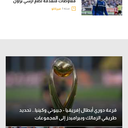
مفاوضات متقدمة لضم أرشي براون
الوطن العربي
سنه |
ميركاتو
في المونديال
رياضة نسائية
آسيا
أمريكا
ركن الألعاب
أقسام خاصة
Gamers
ميركاتو
قرعة دوري أبطال إفريقيا - جيبوتي وكينيا.. تحديد
تحقيق في الجول
طريقي الزمالك وبيراميدز إلى المجموعات
تقرير في الجول