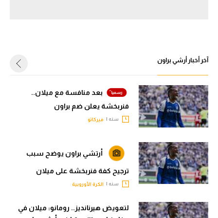
سعودي في الجول
الدوري الإنجليزي
الدوري الإسباني
آخر أخبار أرشي براون
دوري أبطال أوروبا
القسم الثاني
بعد منافسة مع ميلان..
فنربخشة يعلن ضم براون
رياضات أخرى
سنه |
ميركاتو
أمم إفريقيا
كرة السلة الأمريكية
أرتشي براون يوضح سبب
كرة سلة
ترجيح كفة فنربخشة على ميلان
سنه |
الكرة الأوروبية
كرة يد
كرة طائرة
لتعويض هيرنانديز.. رومانو: ميلان في