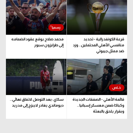
تحليل في الجول
حكايات في الجول
كويز في الجول
قرعة الكونفدرالية - تحديد
محمد صلاح يوقع عقود انضمامه
فيديو في الجول
منافسي الأهلي المحتملين.. وزد
إلى طرابزون سبور
ضد ممثل جيبوتي
قائمة الأهلي - الصفقات الجديدة
سكاي: بعد التوصل لاتفاق نهائي..
وكباكا ضمن معسكر إسبانيا..
ديوماندي يغادر لايبزج إلى مدريد
وبقرار يلحق بالبعثة