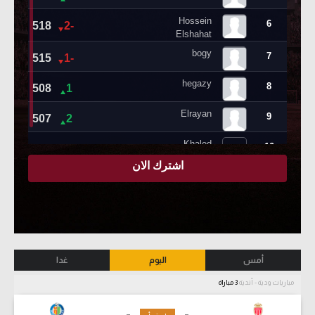
أمس
اليوم
غدا
مباريات ودية - أندية
3 مباراة
-
-