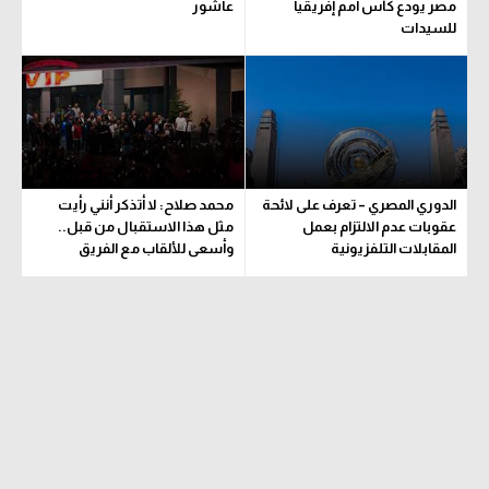
مصر يودع كأس أمم إفريقيا
عاشور
للسيدات
تحليل في الجول
حكايات في الجول
كويز في الجول
فيديو في الجول
الدوري المصري – تعرف على لائحة
محمد صلاح: لا أتذكر أنني رأيت
عقوبات عدم الالتزام بعمل
مثل هذا الاستقبال من قبل..
المقابلات التلفزيونية
وأسعى للألقاب مع الفريق