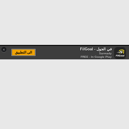
في الجول - FilGoal
×
الى التطبيق
Sarmady
FREE - In Google Play