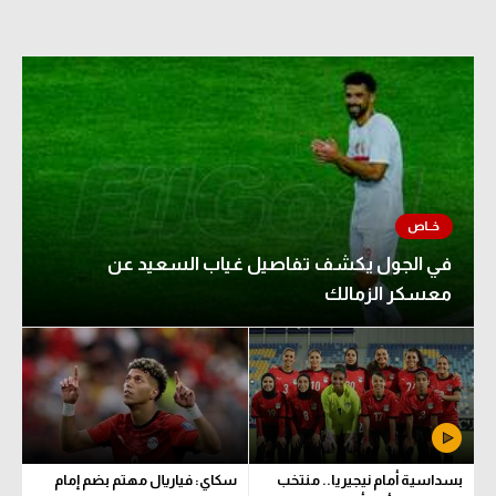
الوطن العربي
في المونديال
رياضة نسائية
آسيا
أمريكا
ركن الألعاب
في الجول يكشف تفاصيل غياب السعيد عن
معسكر الزمالك
أقسام خاصة
Gamers
ميركاتو
تحقيق في الجول
بسداسية أمام نيجيريا.. منتخب
سكاي: فياريال مهتم بضم إمام
تقرير في الجول