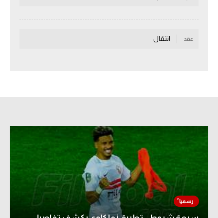
سعودي في الجول
الدوري الإنجليزي
انتقال
عقد
الدوري الإسباني
دوري أبطال أوروبا
القسم الثاني
رياضات أخرى
أمم إفريقيا
كرة السلة الأمريكية
كرة سلة
كرة يد
كرة طائرة
سبعة شروط.. تطبيق زملكاوي يكشف تفاصيل