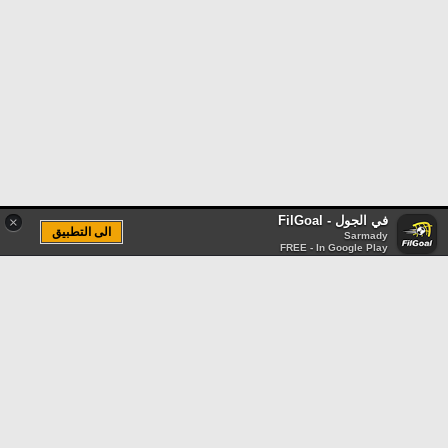
في الجول - FilGoal
×
الى التطبيق
Sarmady
FREE - In Google Play