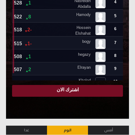
أمس
اليوم
غدا