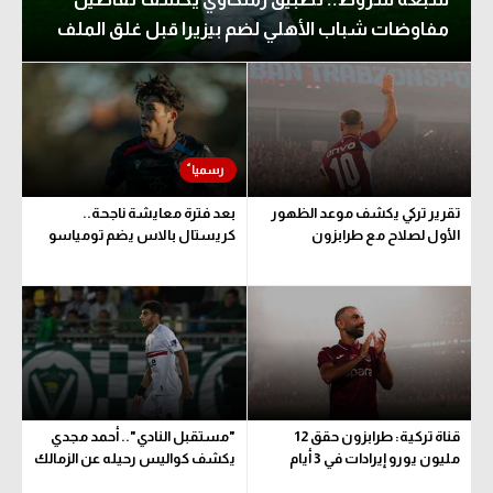
الوطن العربي
مفاوضات شباب الأهلي لضم بيزيرا قبل غلق الملف
في المونديال
رياضة نسائية
آسيا
أمريكا
تقرير تركي يكشف موعد الظهور
بعد فترة معايشة ناجحة..
الأول لصلاح مع طرابزون
كريستال بالاس يضم تومياسو
ركن الألعاب
أقسام خاصة
Gamers
ميركاتو
تحقيق في الجول
قناة تركية: طرابزون حقق 12
"مستقبل النادي".. أحمد مجدي
مليون يورو إيرادات في 3 أيام
يكشف كواليس رحيله عن الزمالك
تقرير في الجول