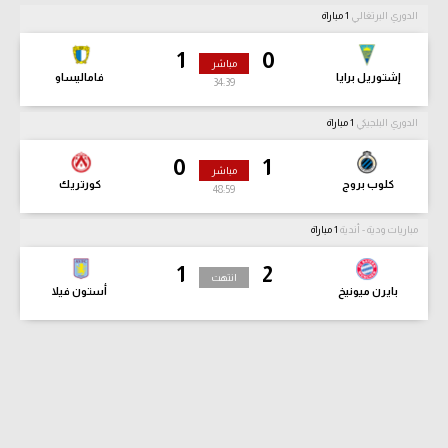
الدوري البرتغالي
1 مباراة
1
0
مباشر
إشتوريل برايا
فاماليساو
34:39
الدوري البلجيكي
1 مباراة
0
1
مباشر
كلوب بروج
كورتريك
48:59
مباريات ودية - أندية
1 مباراة
1
2
انتهت
بايرن ميونيخ
أستون فيلا