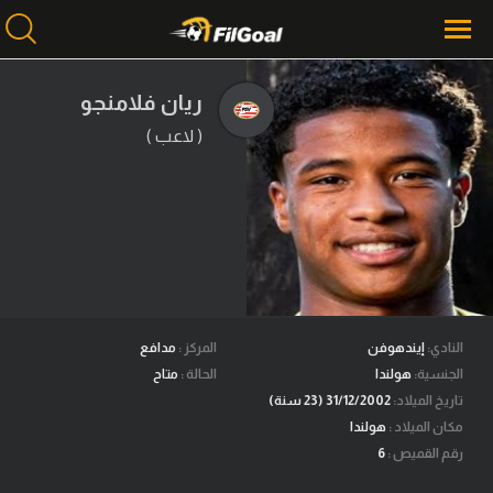
ريان فلامنجو
( لاعب )
محتوى إخباري
الرئيسية
أخبار
مباريات
ميركاتو
فانتازي في الجول
النادي:
إيندهوفن
المركز :
مدافع
الجنسية:
هولندا
الحالة :
متاح
مسابقة التوقعات
تاريخ الميلاد:
31/12/2002 (23 سنة)
مكان الميلاد :
هولندا
فيديوهات
رقم القميص :
6
عدسات