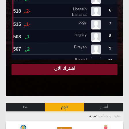
أمس
اليوم
غدا
مباريات ودية - أندية
3 مباراة