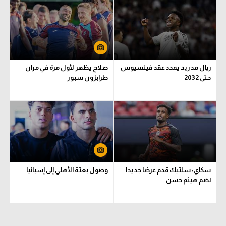
الوطن العربي
في المونديال
رياضة نسائية
ريال مدريد يمدد عقد فينسيوس
صلاح يظهر لأول مرة في مران
آسيا
حتى 2032
طرابزون سبور
أمريكا
ركن الألعاب
أقسام خاصة
Gamers
سكاي: سلتيك قدم عرضا جديدا
وصول بعثة الأهلي إلى إسبانيا
ميركاتو
لضم هيثم حسن
تحقيق في الجول
تقرير في الجول