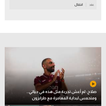
انتقال
عقد
سعودي في الجول
الدوري الإنجليزي
الدوري الإسباني
دوري أبطال أوروبا
القسم الثاني
رياضات أخرى
أمم إفريقيا
كرة السلة الأمريكية
كرة سلة
صلاح: لم أعش تجربة مثل هذه في حياتي..
كرة يد
ومتحمس لبداية المغامرة مع طرابزون
كرة طائرة