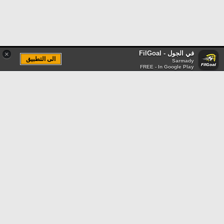
في الجول - FilGoal
×
الى التطبيق
Sarmady
FREE - In Google Play