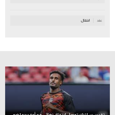
سعودي في الجول
الدوري الإنجليزي
انتقال
عقد
الدوري الإسباني
دوري أبطال أوروبا
القسم الثاني
رياضات أخرى
أمم إفريقيا
كرة السلة الأمريكية
كرة سلة
كرة يد
كرة طائرة
تقرير: سلتيك توصل لاتفاق نهائي مع أوفييدو لضم