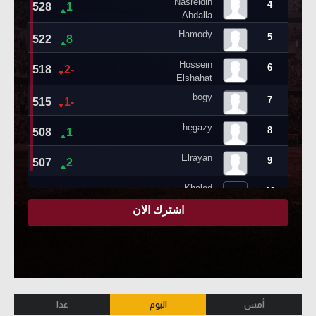
أمس
اليوم
غدا