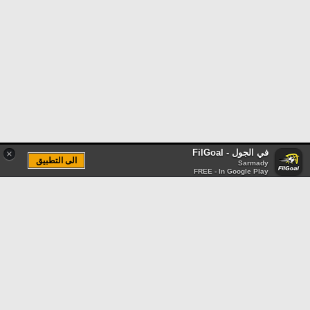
في الجول - FilGoal
×
الى التطبيق
Sarmady
FREE - In Google Play