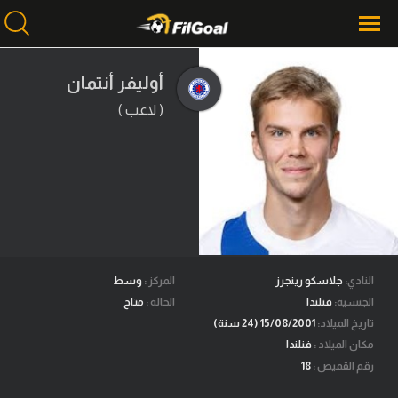
أوليفر أنتمان
( لاعب )
محتوى إخباري
الرئيسية
أخبار
مباريات
ميركاتو
فانتازي في الجول
النادي:
جلاسكو رينجرز
المركز :
وسط
الجنسية:
فنلندا
الحالة :
متاح
مسابقة التوقعات
تاريخ الميلاد:
15/08/2001 (24 سنة)
مكان الميلاد :
فنلندا
فيديوهات
رقم القميص :
18
عدسات