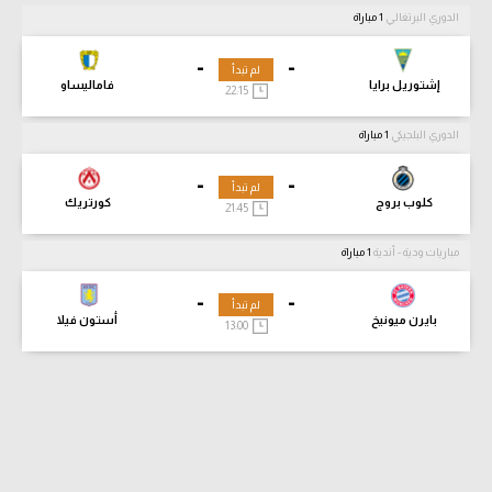
الدوري البرتغالي
1 مباراة
-
-
لم تبدأ
إشتوريل برايا
فاماليساو
22:15
الدوري البلجيكي
1 مباراة
-
-
لم تبدأ
كلوب بروج
كورتريك
21:45
مباريات ودية - أندية
1 مباراة
-
-
لم تبدأ
بايرن ميونيخ
أستون فيلا
13:00