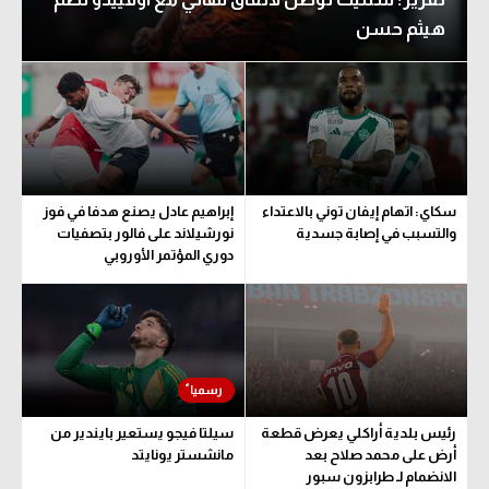
الوطن العربي
هيثم حسن
في المونديال
رياضة نسائية
آسيا
أمريكا
سكاي: اتهام إيفان توني بالاعتداء
إبراهيم عادل يصنع هدفا في فوز
والتسبب في إصابة جسدية
نورشيلاند على فالور بتصفيات
ركن الألعاب
دوري المؤتمر الأوروبي
أقسام خاصة
Gamers
ميركاتو
تحقيق في الجول
رئيس بلدية أراكلي يعرض قطعة
سيلتا فيجو يستعير بايندير من
أرض على محمد صلاح بعد
مانشستر يونايتد
تقرير في الجول
الانضمام لـ طرابزون سبور