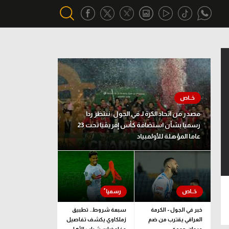
أقسام خاصة
Gamers
يكية
ميركاتو
مصدر من اتحاد الكرة لـ في الجول: ننتظر ردا
تحقيق في الجول
رسميا بشأن استضافة كأس إفريقيا تحت 23
عاما المؤهلة للأولمبياد
تقرير في الجول
تحليل في الجول
حكايات في الجول
كويز في الجول
خبر في الجول - الكرمة
سبعة شروط.. تطبيق
العراقي يقترب من ضم
زملكاوي يكشف تفاصيل
فيديو في الجول