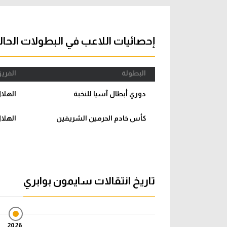
آراء حرة
الدوري ا
ركن الألعاب
دوري أبطا
إحصائيات اللاعب في البطولات الحال
دوري أبطا
البطولة
الفري
كل البطولات
دوري أبطال آسيا للنخبة
الهلا
كأس خادم الحرمين الشريفين
الهلا
تاريخ انتقالات سايمون بوابري
2026