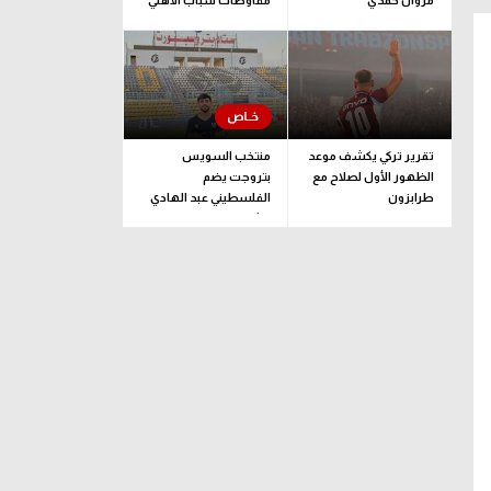
مروان حمدي
مفاوضات شباب الأهلي
لضم بيزيرا قبل غلق
الملف
تقرير تركي يكشف موعد
منتخب السويس
الظهور الأول لصلاح مع
بتروجت يضم
طرابزون
الفلسطيني عبد الهادي
راشد