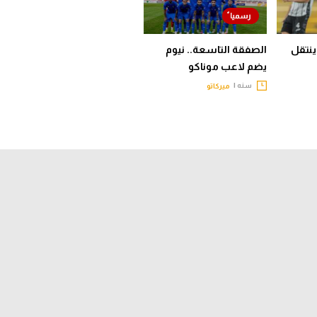
ينتقل
الصفقة التاسعة.. نيوم
يضم لاعب موناكو
سنه |
ميركاتو