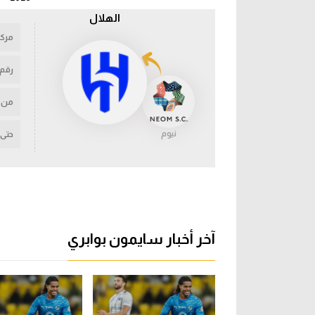
الهلال
مركز
رقم
من
نيوم
حتى
آخر أخبار سايمون بوابري