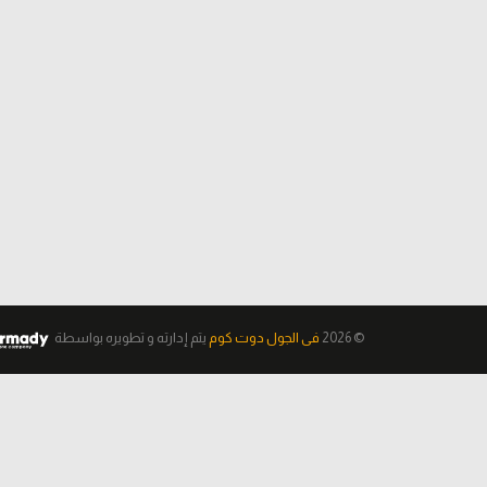
© 2026
فى الجول دوت كوم
يتم إدارته و تطويره
بواسطة