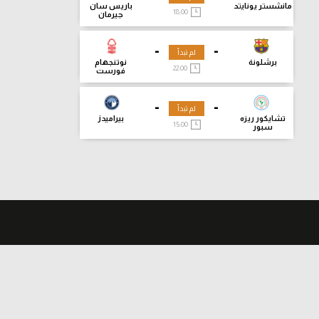
مانشستر يونايتد
باريس سان
18:00
جيرمان
-
-
لم تبدأ
برشلونة
نوتنجهام
22:00
فورست
-
-
لم تبدأ
تشايكور ريزه
بيراميدز
15:00
سبور