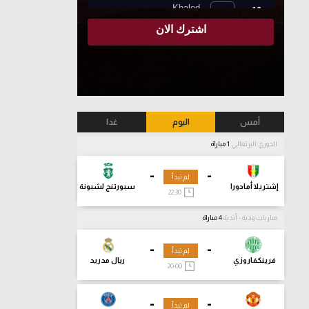
أمس
اليوم
غدا
الدوري البرتغالي
1 مباراة
-
-
لم تبدأ
إشتريلا أمادورا
سبورتنج لشبونة
22:30
مباريات ودية - أندية
4 مباراة
-
-
لم تبدأ
فرينكفاروزي
ريال مدريد
20:00
-
-
لم تبدأ