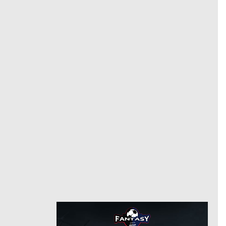
نيوم
وسط
مركز
22
رقم
8/4/2025
من
2/3/2026
موناكو
حتى