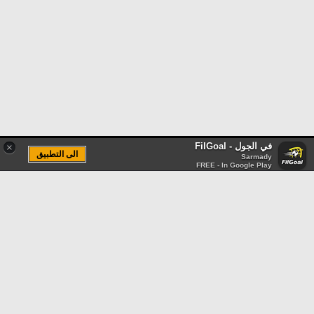
في الجول - FilGoal
×
الى التطبيق
Sarmady
FREE - In Google Play