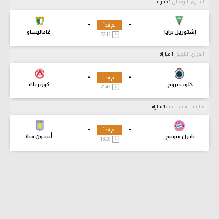
الدوري البرتغالي
1 مباراة
-
-
لم تبدأ
إشتوريل برايا
فاماليساو
22:15
الدوري البلجيكي
1 مباراة
-
-
لم تبدأ
كلوب بروج
كورتريك
21:45
مباريات ودية - أندية
1 مباراة
-
-
لم تبدأ
بايرن ميونيخ
أستون فيلا
13:00