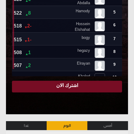
أمس
اليوم
غدا