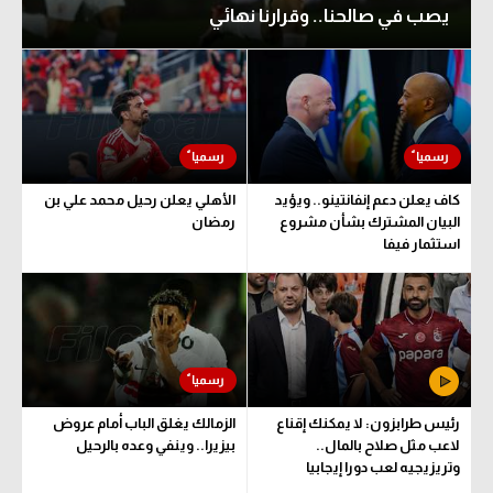
يصب في صالحنا.. وقرارنا نهائي
الوطن العربي
في المونديال
رياضة نسائية
آسيا
أمريكا
كاف يعلن دعم إنفانتينو.. ويؤيد
الأهلي يعلن رحيل محمد علي بن
البيان المشترك بشأن مشروع
رمضان
ركن الألعاب
استثمار فيفا
أقسام خاصة
Gamers
ميركاتو
رئيس طرابزون: لا يمكنك إقناع
الزمالك يغلق الباب أمام عروض
تحقيق في الجول
لاعب مثل صلاح بالمال..
بيزيرا.. وينفي وعده بالرحيل
وتريزيجيه لعب دورا إيجابيا
تقرير في الجول