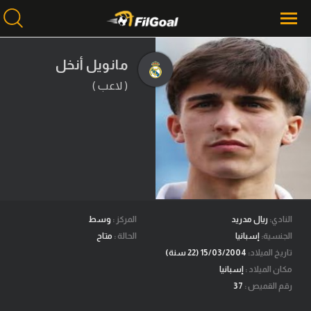
مانويل أنخل
( لاعب )
محتوى إخباري
الرئيسية
أخبار
مباريات
ميركاتو
فانتازي في الجول
النادي:
ريال مدريد
المركز :
وسط
الجنسية:
إسبانيا
الحالة :
متاح
مسابقة التوقعات
تاريخ الميلاد:
15/03/2004 (22 سنة)
مكان الميلاد :
إسبانيا
فيديوهات
رقم القميص :
37
عدسات