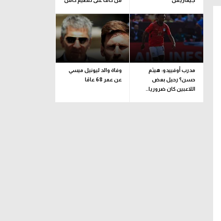
جيماريش
من كاف على تنظيم كأس
إفريقيا تحت 23 عاما
مدرب أوفييدو: هيثم
وفاة والد ليونيل ميسي
حسن؟ رحيل بعض
عن عمر 68 عامًا
اللاعبين كان ضروريا..
ونضع رغبة اللاعب
بالاعتبار