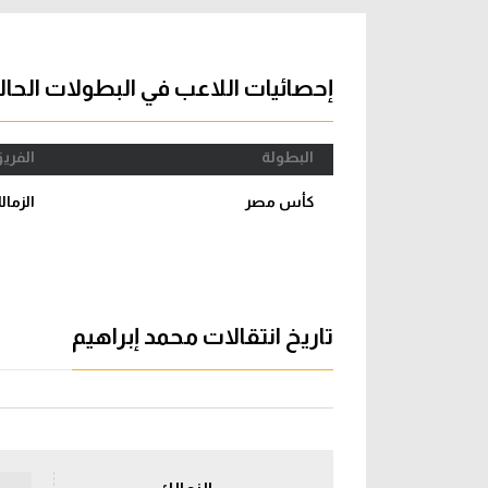
آراء حرة
الدوري ا
ركن الألعاب
دوري أبطا
إحصائيات اللاعب في البطولات الحال
دوري أبطا
البطولة
الفري
كل البطولات
كأس مصر
الزمال
تاريخ انتقالات محمد إبراهيم