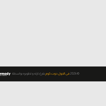
© 2026
فى الجول دوت كوم
يتم إدارته و تطويره
بواسطة