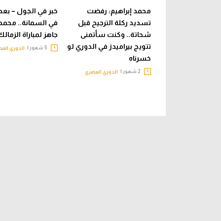
محمد إبراهيم: رفضت
خبر في الجول – بعد 
تسديد ركلة الترجيح قبل
في السمانة.. محمد 
شحاتة.. وكنت سأتمنى
جاهز لمباراة الزمالك
تتويج بيراميدز في الدوري لو
5 شهور |
الدوري الم
خسرناه
2 شهور |
الدوري المصري