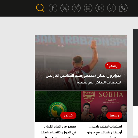
أقسام خاصة
Gamers
يكية
ميركاتو
تحقيق في الجول
طرابزون يعلن تحطيم رقمه القياسي التاريخي
لمبيعات التذاكر الموسمية
تقرير في الجول
تحليل في الجول
حكايات في الجول
كويز في الجول
استجاب لطلب رايس..
مصدر من اتحاد الكرة لـ
أرسنال يتعاقد مع برونو
في الجول: تلقينا موافقة
فيديو في الجول