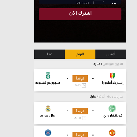
أمس
اليوم
غدا
الدوري البرتغالي
1 مباراة
-
-
لم تبدأ
إشتريلا أمادورا
سبورتنج لشبونة
22:30
مباريات ودية - أندية
4 مباراة
-
-
لم تبدأ
فرينكفاروزي
ريال مدريد
20:00
-
-
لم تبدأ