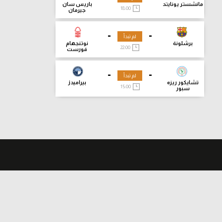
مانشستر يونايتد
باريس سان
18:00
جيرمان
-
-
لم تبدأ
برشلونة
نوتنجهام
22:00
فورست
-
-
لم تبدأ
تشايكور ريزه
بيراميدز
15:00
سبور