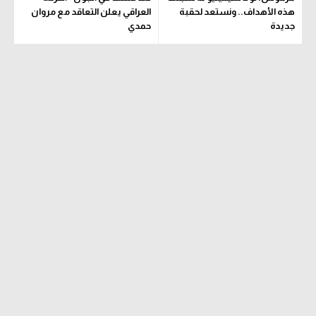
هذه الأهداف.. ونستعد لحقبة
العراقي يعلن التعاقد مع مروان
تحليل في الجول
جديدة
حمدي
حكايات في الجول
كويز في الجول
فيديو في الجول