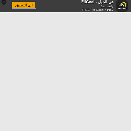
في الجول - FilGoal
×
الى التطبيق
Sarmady
FREE - In Google Play