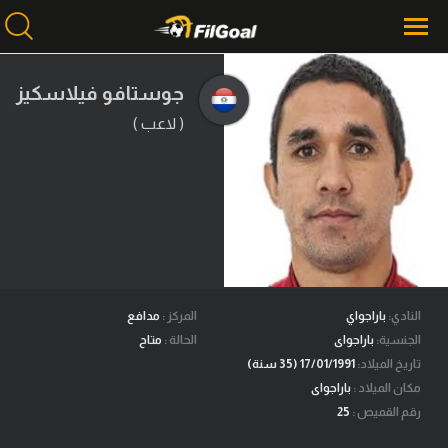
جوستافو فيلاسكيز
( لاعب )
محتوى إخباري
الرئيسية
أخبار
مباريات
ميركاتو
فانتازي في الجول
النادي:
باراجواي
المركز :
مدافع
الجنسية:
باراجواى
الحالة :
متاح
مسابقة التوقعات
تاريخ الميلاد:
17/01/1991 (35 سنة)
مكان الميلاد :
باراجواى
فيديوهات
رقم القميص :
25
عدسات