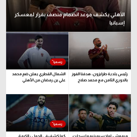
الوطن العربي
الأهلي يكشف موعد انضمام منصف بقرار لمعسكر
في المونديال
إسبانيا
رياضة نسائية
آسيا
أمريكا
ركن الألعاب
رئيس بلدية طرابزون: هدفنا الفوز
الشمال القطري يعلن ضم محمد
بالدوري الثامن مع محمد صلاح
علي بن رمضان من الأهلي
أقسام خاصة
Gamers
ميركاتو
تحقيق في الجول
تقرير في الجول
مرموش: لولا سيمينيو ما سجلت
كما كشف في الجول - الكرمة