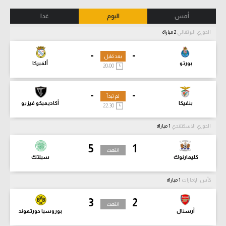
أمس
اليوم
غدا
الدوري البرتغالي
2 مباراة
-
-
بعد قليل
بورتو
ألفيركا
20:00
-
-
لم تبدأ
بنفيكا
أكاديميكو فيزيو
22:30
الدوري الاسكتلندي
1 مباراة
5
1
انتهت
كليمارنوك
سيلتك
كأس الإمارات
1 مباراة
3
2
انتهت
أرسنال
بوروسيا دورتموند