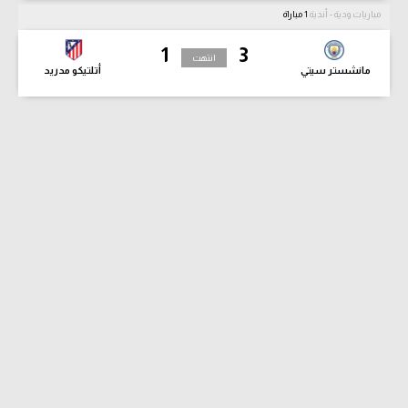
مباريات ودية - أندية
1 مباراة
1
3
انتهت
مانشستر سيتي
أتلتيكو مدريد