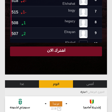
أمس
اليوم
غدا
الدوري البرتغالي
1 مباراة
-
-
لم تبدأ
إشتريلا أمادورا
سبورتنج لشبونة
22:30