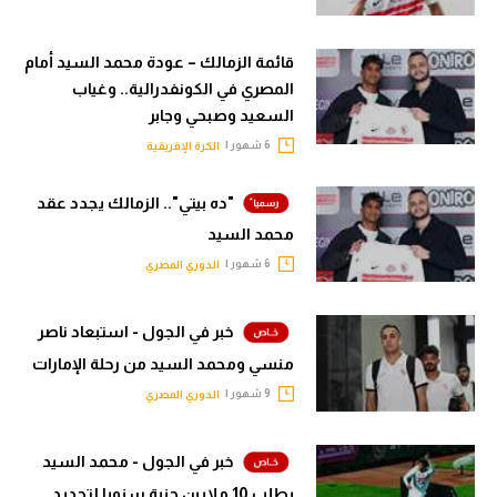
الوطن العربي
قائمة الزمالك – عودة محمد السيد أمام
في المونديال
المصري في الكونفدرالية.. وغياب
رياضة نسائية
السعيد وصبحي وجابر
6 شهور |
الكرة الإفريقية
آسيا
أمريكا
"ده بيتي".. الزمالك يجدد عقد
محمد السيد
ركن الألعاب
6 شهور |
الدوري المصري
أقسام خاصة
خبر في الجول - استبعاد ناصر
Gamers
منسي ومحمد السيد من رحلة الإمارات
ميركاتو
9 شهور |
الدوري المصري
تحقيق في الجول
خبر في الجول - محمد السيد
تقرير في الجول
يطلب 10 ملايين جنية سنويا لتجديد