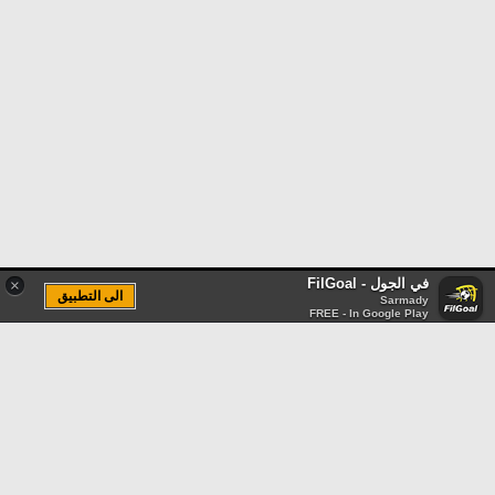
في الجول - FilGoal
×
الى التطبيق
Sarmady
FREE - In Google Play