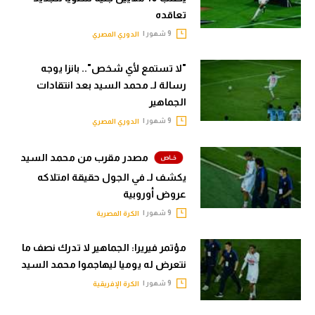
تعاقده
تحليل في الجول
9 شهور |
الدوري المصري
حكايات في الجول
"لا تستمع لأي شخص".. بانزا يوجه
كويز في الجول
رسالة لـ محمد السيد بعد انتقادات
الجماهير
فيديو في الجول
9 شهور |
الدوري المصري
مصدر مقرب من محمد السيد
يكشف لـ في الجول حقيقة امتلاكه
عروض أوروبية
9 شهور |
الكرة المصرية
مؤتمر فيريرا: الجماهير لا تدرك نصف ما
نتعرض له يوميا ليهاجموا محمد السيد
9 شهور |
الكرة الإفريقية