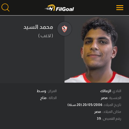
محمد السيد
( لاعب )
محتوى إخباري
الرئيسية
أخبار
مباريات
ميركاتو
فانتازي في الجول
النادي:
الزمالك
المركز :
وسط
الجنسية:
مصر
الحالة :
متاح
مسابقة التوقعات
تاريخ الميلاد:
20/05/2006 (20 سنة)
مكان الميلاد :
مصر
فيديوهات
رقم القميص :
39
عدسات