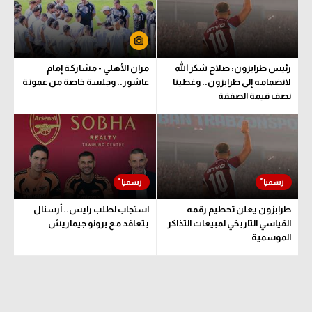
رئيس طرابزون: صلاح شكر الله
مران الأهلي - مشاركة إمام
لانضمامه إلى طرابزون.. وغطينا
عاشور.. وجلسة خاصة من عموتة
نصف قيمة الصفقة
طرابزون يعلن تحطيم رقمه
استجاب لطلب رايس.. أرسنال
القياسي التاريخي لمبيعات التذاكر
يتعاقد مع برونو جيماريش
الموسمية