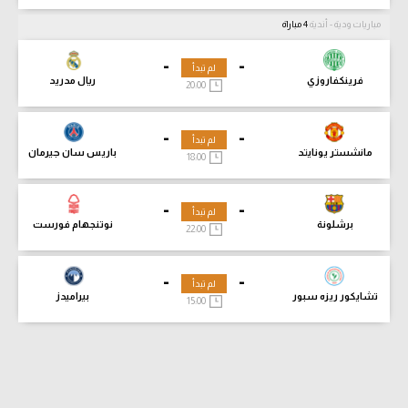
مباريات ودية - أندية
4 مباراة
-
-
لم تبدأ
فرينكفاروزي
ريال مدريد
20:00
-
-
لم تبدأ
مانشستر يونايتد
باريس سان جيرمان
18:00
-
-
لم تبدأ
برشلونة
نوتنجهام فورست
22:00
-
-
لم تبدأ
تشايكور ريزه سبور
بيراميدز
15:00