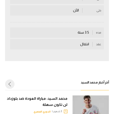
سعودي في الجول
الآن
حتى
الدوري الإنجليزي
الدوري الإسباني
3.5 سنة
مده
دوري أبطال أوروبا
انتقال
عقد
القسم الثاني
رياضات أخرى
أمم إفريقيا
كرة السلة الأمريكية
آخر أخبار محمد السيد
كرة سلة
محمد السيد: مباراة العودة ضد بلوزداد
كرة يد
لن تكون سهلة
كرة طائرة
3 شهور |
الدوري المصري