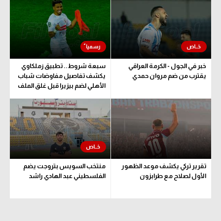
الوطن العربي
في المونديال
رياضة نسائية
خبر في الجول - الكرمة العراقي
سبعة شروط.. تطبيق زملكاوي
آسيا
يقترب من ضم مروان حمدي
يكشف تفاصيل مفاوضات شباب
الأهلي لضم بيزيرا قبل غلق الملف
أمريكا
ركن الألعاب
أقسام خاصة
Gamers
تقرير تركي يكشف موعد الظهور
منتخب السويس بتروجت يضم
ميركاتو
الأول لصلاح مع طرابزون
الفلسطيني عبد الهادي راشد
تحقيق في الجول
تقرير في الجول