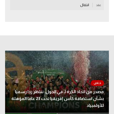
انتقال
عقد
سعودي في الجول
الدوري الإنجليزي
الدوري الإسباني
دوري أبطال أوروبا
القسم الثاني
رياضات أخرى
أمم إفريقيا
كرة السلة الأمريكية
كرة سلة
مصدر من اتحاد الكرة لـ في الجول: ننتظر ردا رسميا
بشأن استضافة كأس إفريقيا تحت 23 عاما المؤهلة
كرة يد
للأولمبياد
كرة طائرة