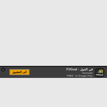
في الجول - FilGoal
×
الى التطبيق
Sarmady
FREE - In Google Play