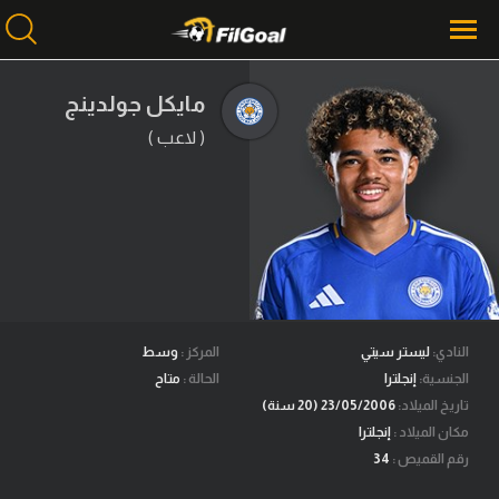
مايكل جولدينج
( لاعب )
محتوى إخباري
الرئيسية
أخبار
مباريات
ميركاتو
فانتازي في الجول
النادي:
ليستر سيتي
المركز :
وسط
الجنسية:
إنجلترا
الحالة :
متاح
مسابقة التوقعات
تاريخ الميلاد:
23/05/2006 (20 سنة)
مكان الميلاد :
إنجلترا
فيديوهات
رقم القميص :
34
عدسات