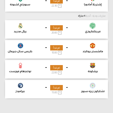
-
-
لم تبدأ
إشتريلا أمادورا
سبورتنج لشبونة
22:30
مباريات ودية - أندية
4 مباراة
-
-
لم تبدأ
فرينكفاروزي
ريال مدريد
20:00
-
-
لم تبدأ
مانشستر يونايتد
باريس سان جيرمان
18:00
-
-
لم تبدأ
برشلونة
نوتنجهام فورست
22:00
-
-
لم تبدأ
تشايكور ريزه سبور
بيراميدز
15:00