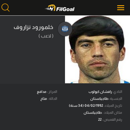
خلمورود نزاروف
( لاعب )
محتوى إخباري
الرئيسية
أخبار
مباريات
ميركاتو
فانتازي في الجول
النادي:
رافشان كيولوب
المركز :
مدافع
الجنسية:
طاجيكستان
الحالة :
متاح
مسابقة التوقعات
تاريخ الميلاد:
04/02/1992 (34 سنة)
مكان الميلاد :
طاجيكستان
فيديوهات
رقم القميص :
22
عدسات