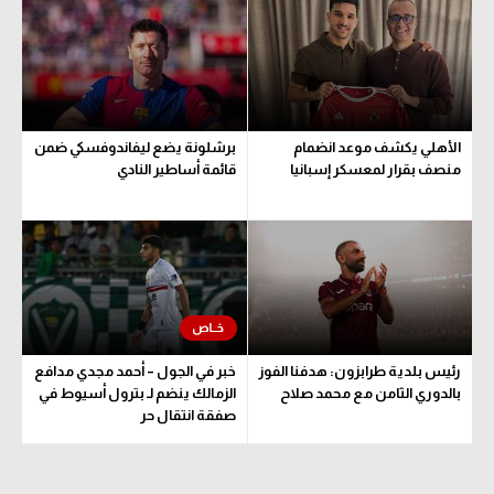
الوطن العربي
في المونديال
رياضة نسائية
الأهلي يكشف موعد انضمام
برشلونة يضع ليفاندوفسكي ضمن
آسيا
منصف بقرار لمعسكر إسبانيا
قائمة أساطير النادي
أمريكا
ركن الألعاب
أقسام خاصة
Gamers
رئيس بلدية طرابزون: هدفنا الفوز
خبر في الجول – أحمد مجدي مدافع
ميركاتو
بالدوري الثامن مع محمد صلاح
الزمالك ينضم لـ بترول أسيوط في
صفقة انتقال حر
تحقيق في الجول
تقرير في الجول