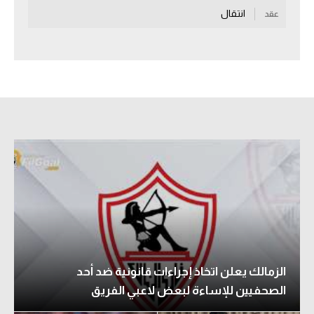
انتقال
عقد
سعودي في الجول
الدوري الإنجليزي
الدوري الإسباني
دوري أبطال أوروبا
القسم الثاني
رياضات أخرى
أمم إفريقيا
كرة السلة الأمريكية
كرة سلة
الزمالك يعلن اتخاذ إجراءات قانونية ضد أحد
كرة يد
الصحفيين للإساءة لبعض لاعبي الفريق
كرة طائرة