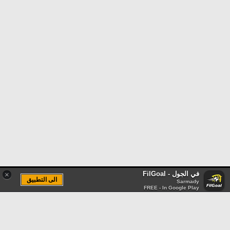
في الجول - FilGoal
×
الى التطبيق
Sarmady
FREE - In Google Play