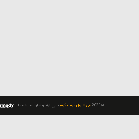
© 2026
فى الجول دوت كوم
يتم إدارته و تطويره
بواسطة