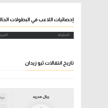
آراء حرة
الدوري ا
ركن الألعاب
دوري أبطا
إحصائيات اللاعب في البطولات الحال
دوري أبطا
البطولة
الفري
كل البطولات
تاريخ انتقالات ثيو زيدان
ريال مدريد
مركز