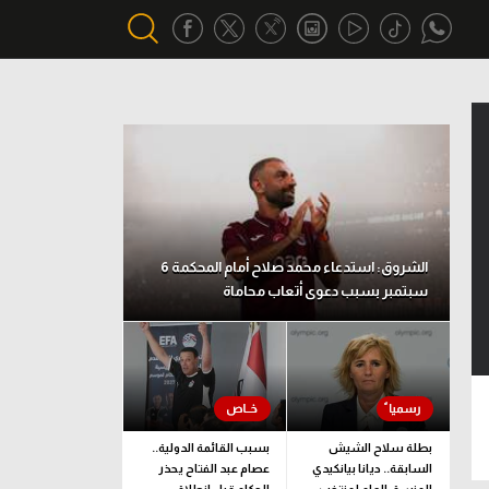
أقسام خاصة
Gamers
يكية
ميركاتو
تحقيق في الجول
الشروق: استدعاء محمد صلاح أمام المحكمة 6
سبتمبر بسبب دعوى أتعاب محاماة
تقرير في الجول
تحليل في الجول
حكايات في الجول
كويز في الجول
بطلة سلاح الشيش
بسبب القائمة الدولية..
السابقة.. ديانا بيانكيدي
عصام عبد الفتاح يحذر
فيديو في الجول