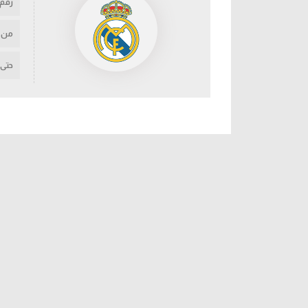
رقم
من
حتى