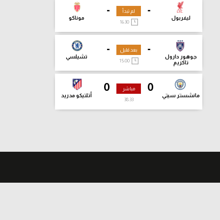
-
-
لم تبدأ
ليفربول
موناكو
16:30
-
-
بعد قليل
جوهور دارول
تشيلسي
15:00
تاكزيم
0
0
مباشر
مانشستر سيتي
أتلتيكو مدريد
38:34