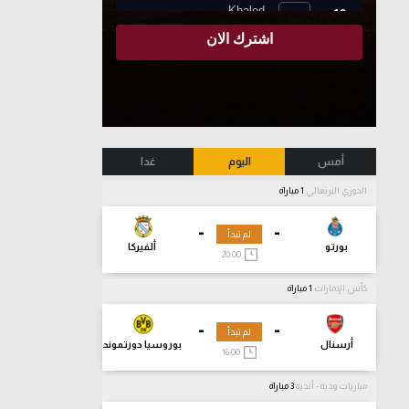
أمس
اليوم
غدا
الدوري البرتغالي
1 مباراة
-
-
لم تبدأ
بورتو
ألفيركا
20:00
كأس الإمارات
1 مباراة
-
-
لم تبدأ
أرسنال
بوروسيا دورتموند
16:00
مباريات ودية - أندية
3 مباراة