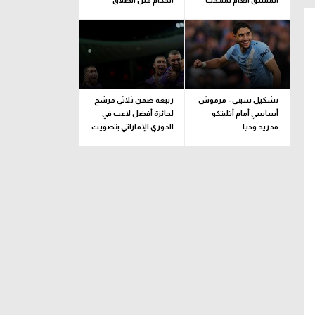
المنسق العام لمنتخب
الحكام قبل انطلاق
إيطاليا خلفا لـ بوفون
الموسم
تشكيل سيتي - مرموش
ربيعة ضمن ثلاثي مرشح
أساسي أمام أتليتكو
لجائزة أفضل لاعب في
مدريد وديا
الدوري الإماراتي بتصويت
الجماهير