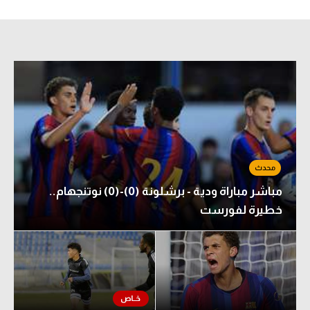
الوطن العربي
في المونديال
رياضة نسائية
آسيا
أمريكا
ركن الألعاب
مباشر مباراة ودية - برشلونة (0)-(0) نوتنجهام..
أقسام خاصة
خطيرة لفورست
Gamers
ميركاتو
تحقيق في الجول
تقرير في الجول