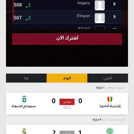
أمس
اليوم
غدا
الدوري البرتغالي
1 مباراة
0
0
مباشر
إشتريلا أمادورا
سبورتنج لشبونة
06:23
مباريات ودية - أندية
4 مباراة
2
1
انتهت