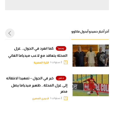
سعودي في الجول
الدوري الإنجليزي
الدوري الإسباني
آخر أخبار حميدو أبدول فاتاوو
دوري أبطال أوروبا
القسم الثاني
كما انفرد في الجول.. غزل
المحلة يتعاقد مع لاعب ميدياما الغاني
رياضات أخرى
2 سنوات |
الكرة المصرية
أمم إفريقيا
خبر في الجول - تمهيدا لانتقاله
كرة السلة الأمريكية
إلى غزل المحلة.. ظهير ميدياما يصل
كرة سلة
مصر
كرة يد
2 سنوات |
الدوري المصري
كرة طائرة