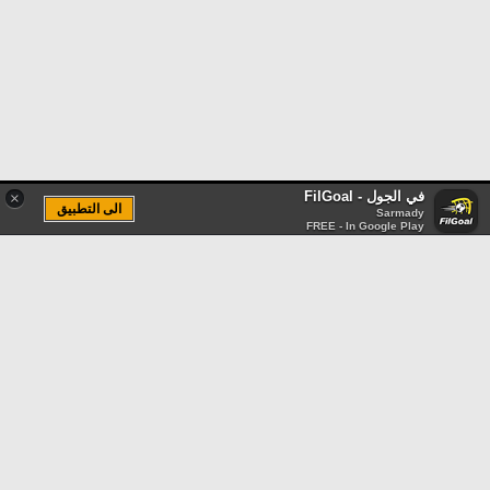
في الجول - FilGoal
×
الى التطبيق
Sarmady
FREE - In Google Play