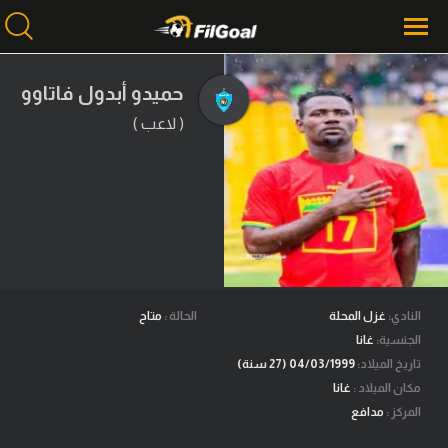
حميدو أبدول فاتاوو
( لاعب )
محتوى إخباري
الرئيسية
أخبار
مباريات
ميركاتو
فانتازي في الجول
النادي:
غزل المحلة
الحالة :
متاح
الجنسية:
غانا
مسابقة التوقعات
تاريخ الميلاد:
04/03/1999 (27 سنة)
مكان الميلاد :
غانا
فيديوهات
المركز :
مدافع
عدسات