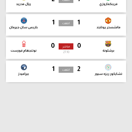
فرينكفاروزي
ريال مدريد
1
1
انتهت
مانشستر يونايتد
باريس سان جيرمان
0
0
مباشر
برشلونة
نوتنجهام فورست
27:11
1
2
انتهت
تشايكور ريزه سبور
بيراميدز