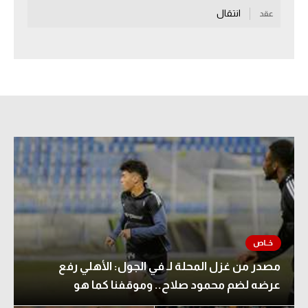
انتقال
عقد
سعودي في الجول
الدوري الإنجليزي
الدوري الإسباني
دوري أبطال أوروبا
القسم الثاني
رياضات أخرى
أمم إفريقيا
كرة السلة الأمريكية
كرة سلة
مصدر من غزل المحلة لـ في الجول: الأهلي رفع
كرة يد
عرضه لضم محمود صلاح.. وموقفنا كما هو
كرة طائرة