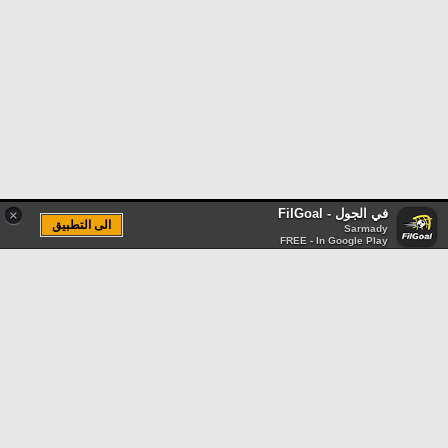
في الجول - FilGoal
×
الى التطبيق
Sarmady
FREE - In Google Play