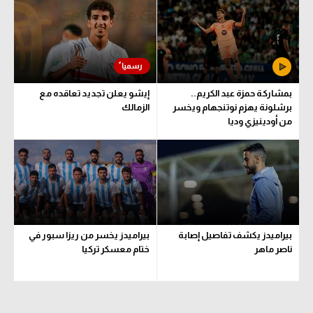
الوطن العربي
في المونديال
رياضة نسائية
بمشاركة حمزة عبد الكريم..
إيشو يعلن تجديد تعاقده مع
آسيا
برشلونة يهزم نوتنجهام ويخسر
الزمالك
من أودينيزي وديا
أمريكا
ركن الألعاب
أقسام خاصة
Gamers
بيراميدز يكشف تفاصيل إصابة
بيراميدز يخسر من ريزا سبور في
ميركاتو
ناصر ماهر
ختام معسكر تركيا
تحقيق في الجول
تقرير في الجول