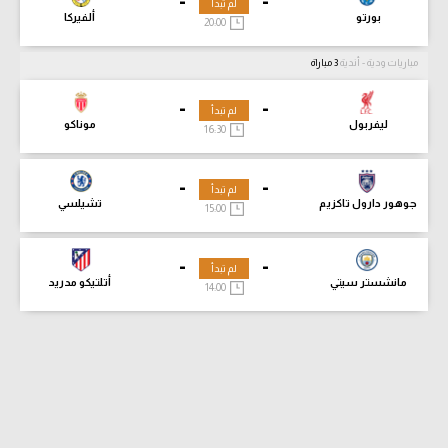
-
-
لم تبدأ
بورتو
ألفيركا
20:00
مباريات ودية - أندية
3 مباراة
-
-
لم تبدأ
ليفربول
موناكو
16:30
-
-
لم تبدأ
جوهور دارول تاكزيم
تشيلسي
15:00
-
-
لم تبدأ
مانشستر سيتي
أتلتيكو مدريد
14:00