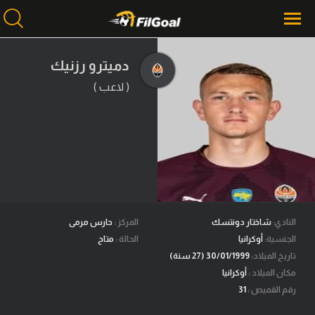
دميترو رزنيك
( لاعب )
محتوى إخباري
الرئيسية
أخبار
مباريات
ميركاتو
فانتازي في الجول
النادي:
شاختار دونتسك
المركز :
حارس مرمى
الجنسية:
أوكرانيا
الحالة :
متاح
مسابقة التوقعات
تاريخ الميلاد:
30/01/1999 (27 سنة)
مكان الميلاد :
أوكرانيا
فيديوهات
رقم القميص :
31
عدسات