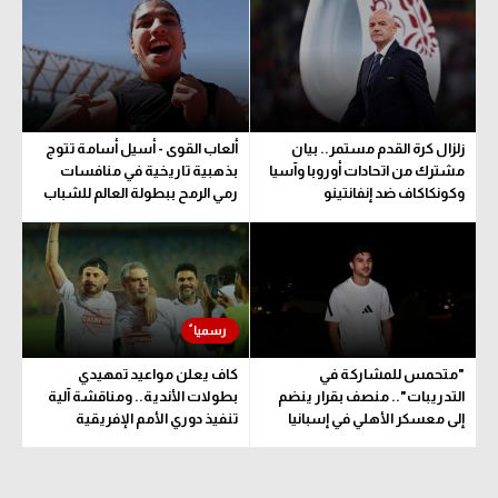
الوطن العربي
في المونديال
رياضة نسائية
زلزال كرة القدم مستمر.. بيان
ألعاب القوى - أسيل أسامة تتوج
آسيا
مشترك من اتحادات أوروبا وآسيا
بذهبية تاريخية في منافسات
وكونكاكاف ضد إنفانتينو
رمي الرمح ببطولة العالم للشباب
أمريكا
ركن الألعاب
أقسام خاصة
Gamers
"متحمس للمشاركة في
كاف يعلن مواعيد تمهيدي
ميركاتو
التدريبات".. منصف بقرار ينضم
بطولات الأندية.. ومناقشة آلية
إلى معسكر الأهلي في إسبانيا
تنفيذ دوري الأمم الإفريقية
تحقيق في الجول
المقترح
تقرير في الجول