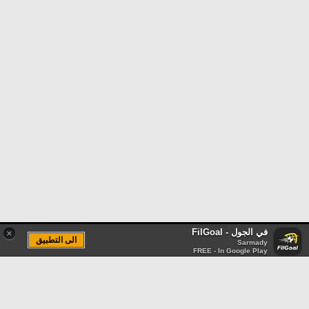
في الجول - FilGoal
×
الى التطبيق
Sarmady
FREE - In Google Play