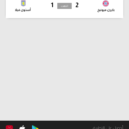
1
2
انتهت
بايرن ميونيخ
أستون فيلا
أحصل على التطبيق