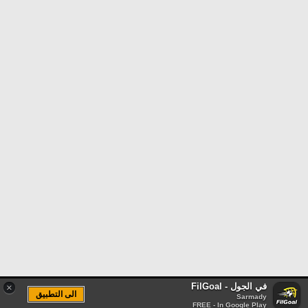
في الجول - FilGoal
×
الى التطبيق
Sarmady
FREE - In Google Play