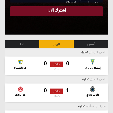
أمس
اليوم
غدا
الدوري البرتغالي
1 مباراة
0
0
مباشر
إشتوريل برايا
فاماليساو
04:28
الدوري البلجيكي
1 مباراة
0
1
مباشر
كلوب بروج
كورتريك
36:05
مباريات ودية - أندية
1 مباراة