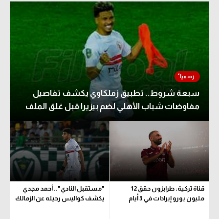
الوطن العربي
في المونديال
رياضة نسائية
آسيا
أمريكا
سبعة شروط.. تطبيق زملكاوي يكشف تفاصيل
مفاوضات شباب الأهلي لضم بيزيرا قبل غلق الملف
ركن الألعاب
أقسام خاصة
Gamers
ميركاتو
قناة تركية: طرابزون حقق 12
"مستقبل النادي".. أحمد مجدي
تحقيق في الجول
مليون يورو إيرادات في 3 أيام
يكشف كواليس رحيله عن الزمالك
تقرير في الجول