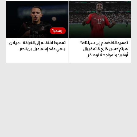
تحليل في الجول
حكايات في الجول
كويز في الجول
تمهيدا للانضمام إلى سيلتك؟
تمهيدا لانتقاله إلى الغرافة.. ميلان
فيديو في الجول
هيثم حسن خارج قائمة ريال
ينهي عقد إسماعيل بن ناصر
أوفييدو لمواجهة لوهافر