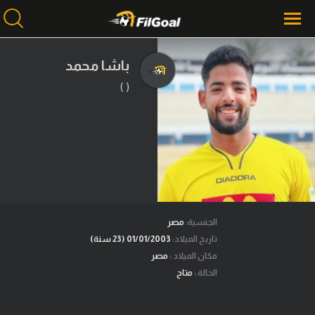
باشا محمد
( )
محتوى إخباري
الرئيسية
أخبار
مباريات
ميركاتو
فانتازي في الجول
الجنسية:
مصر
تاريخ الميلاد:
01/01/2003 (23 سنة)
مسابقة التوقعات
مكان الميلاد :
مصر
الحالة :
متاح
فيديوهات
عدسات