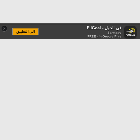
في الجول - FilGoal
×
الى التطبيق
Sarmady
FREE - In Google Play