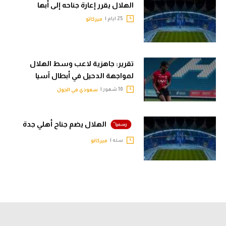
الهلال يقرر إعارة جناحه إلى أبها
الوطن العربي
25 ايام |
ميركاتو
في المونديال
رياضة نسائية
تقرير: جاهزية لاعب وسط الهلال
آسيا
لمواجهة الدحيل في أبطال آسيا
أمريكا
10 شهور |
سعودي في الجول
ركن الألعاب
الهلال يضم جناح أهلي جدة
سنه |
ميركاتو
أقسام خاصة
Gamers
ميركاتو
تحقيق في الجول
تقرير في الجول