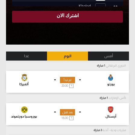
أمس
اليوم
غدا
الدوري البرتغالي
1 مباراة
-
-
لم تبدأ
بورتو
ألفيركا
20:00
كأس الإمارات
1 مباراة
-
-
بعد قليل
أرسنال
بوروسيا دورتموند
16:00
مباريات ودية - أندية
3 مباراة