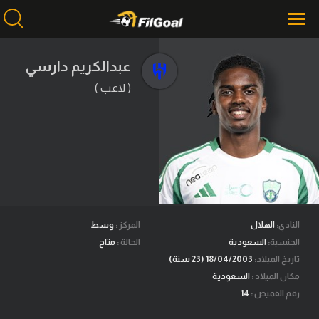
عبدالكريم دارسي
( لاعب )
محتوى إخباري
الرئيسية
أخبار
مباريات
ميركاتو
فانتازي في الجول
النادي:
الهلال
المركز :
وسط
الجنسية:
السعودية
الحالة :
متاح
مسابقة التوقعات
تاريخ الميلاد:
18/04/2003 (23 سنة)
مكان الميلاد :
السعودية
فيديوهات
رقم القميص :
14
عدسات