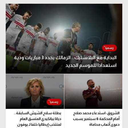
تحليل في الجول
حكايات في الجول
كويز في الجول
فيديو في الجول
البداية مع البلاستيك.. الزمالك يحدد 3 مباريات ودية
استعدادا للموسم الجديد
الشروق: استدعاء محمد صلاح
بطلة سلاح الشيش السابقة..
أمام المحكمة 6 سبتمبر بسبب
ديانا بيانكيدي المنسق العام
دعوى أتعاب محاماة
لمنتخب إيطاليا خلفا لـ بوفون