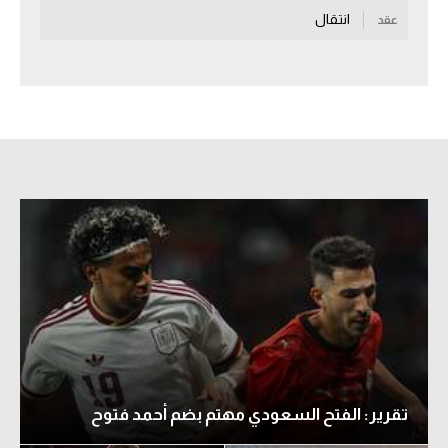
انتقال
عقد
سعودي في الجول
الدوري الإنجليزي
الدوري الإسباني
دوري أبطال أوروبا
القسم الثاني
رياضات أخرى
أمم إفريقيا
كرة السلة الأمريكية
كرة سلة
كرة يد
تقرير: الفتح السعودي مهتم بضم أحمد فتوح
كرة طائرة