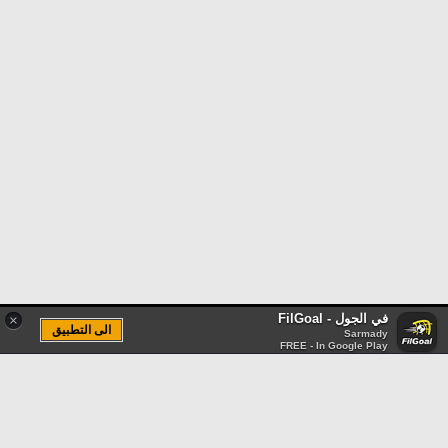
في الجول - FilGoal
×
الى التطبيق
Sarmady
FREE - In Google Play