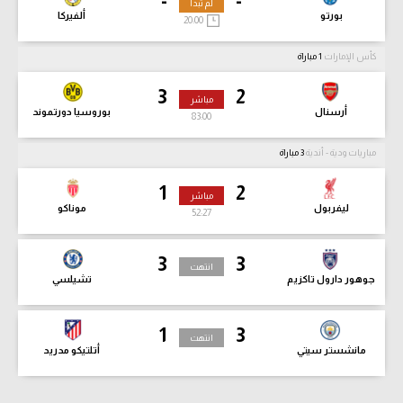
-
-
لم تبدأ
بورتو
ألفيركا
20:00
كأس الإمارات
1 مباراة
3
2
مباشر
أرسنال
بوروسيا دورتموند
83:01
مباريات ودية - أندية
3 مباراة
1
2
مباشر
ليفربول
موناكو
52:28
3
3
انتهت
جوهور دارول تاكزيم
تشيلسي
1
3
انتهت
مانشستر سيتي
أتلتيكو مدريد