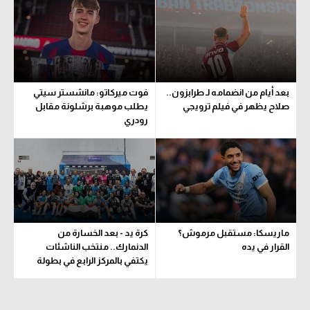
الوطن العربي
في المونديال
رياضة نسائية
بعد أيام من انضمامه لـ طرابزون..
فوت ميركاتو: مانشستر سيتي
آسيا
صلاح يظهر في فيلم ترويجي
يطلب موهبة برشلونة مقابل
رودري
أمريكا
ركن الألعاب
أقسام خاصة
Gamers
ماريسكا: مستقبل مرموش؟
كرة يد - بعد الخسارة من
ميركاتو
القرار في يده
الدنمارك.. منتخب الناشئات
يكتفي بالمركز الرابع في بطولة
تحقيق في الجول
العالم
تقرير في الجول