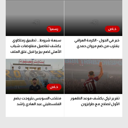
الوطن العربي
في المونديال
رياضة نسائية
آسيا
خبر في الجول - الكرمة العراقي
سبعة شروط.. تطبيق زملكاوي
يقترب من ضم مروان حمدي
يكشف تفاصيل مفاوضات شباب
أمريكا
الأهلي لضم بيزيرا قبل غلق الملف
ركن الألعاب
أقسام خاصة
Gamers
تقرير تركي يكشف موعد الظهور
منتخب السويس بتروجت يضم
ميركاتو
الأول لصلاح مع طرابزون
الفلسطيني عبد الهادي راشد
تحقيق في الجول
تقرير في الجول