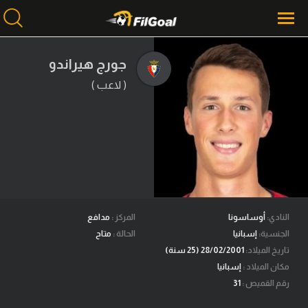
جورج هيراندو
( لاعب )
محتوى إخباري
الرئيسية
أخبار
مباريات
ميركاتو
فانتازي في الجول
النادي:
أوساسونا
المركز :
مدافع
الجنسية:
إسبانيا
الحالة :
متاح
مسابقة التوقعات
تاريخ الميلاد:
28/02/2001 (25 سنة)
مكان الميلاد :
إسبانيا
فيديوهات
رقم القميص :
31
عدسات