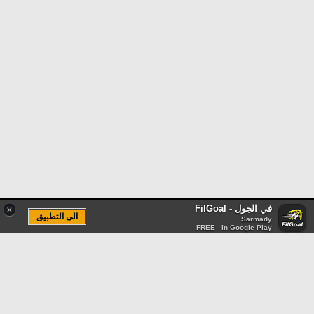
في الجول - FilGoal
×
الى التطبيق
Sarmady
FREE - In Google Play