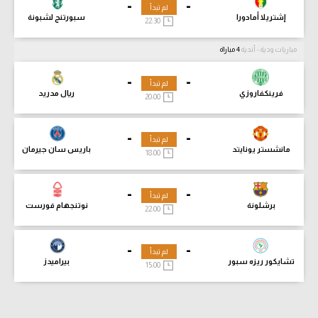
-
-
لم تبدأ
إشتريلا أمادورا
سبورتنج لشبونة
22:30
مباريات ودية - أندية
4 مباراة
-
-
لم تبدأ
فرينكفاروزي
ريال مدريد
20:00
-
-
لم تبدأ
مانشستر يونايتد
باريس سان جيرمان
18:00
-
-
لم تبدأ
برشلونة
نوتنجهام فورست
22:00
-
-
لم تبدأ
تشايكور ريزه سبور
بيراميدز
15:00