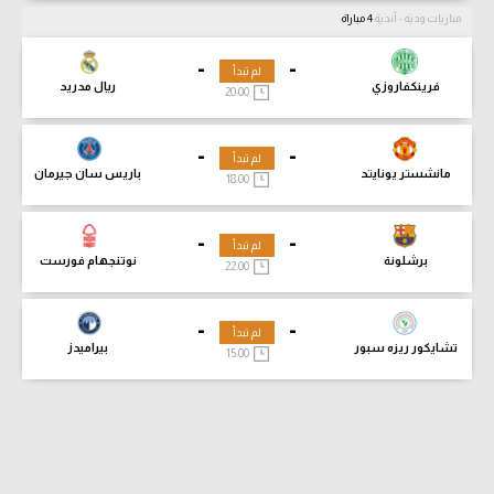
مباريات ودية - أندية
4 مباراة
-
-
لم تبدأ
فرينكفاروزي
ريال مدريد
20:00
-
-
لم تبدأ
مانشستر يونايتد
باريس سان جيرمان
18:00
-
-
لم تبدأ
برشلونة
نوتنجهام فورست
22:00
-
-
لم تبدأ
تشايكور ريزه سبور
بيراميدز
15:00