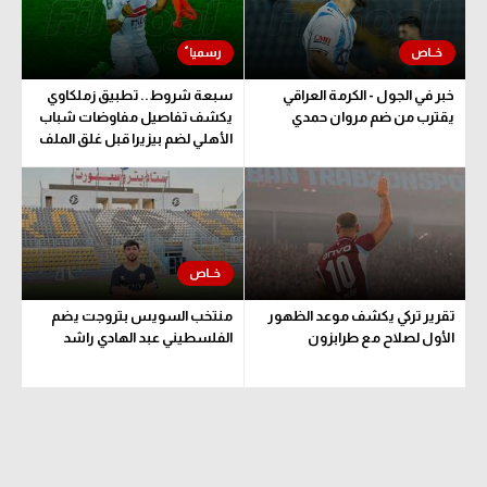
الوطن العربي
في المونديال
خبر في الجول - الكرمة العراقي
سبعة شروط.. تطبيق زملكاوي
رياضة نسائية
يقترب من ضم مروان حمدي
يكشف تفاصيل مفاوضات شباب
الأهلي لضم بيزيرا قبل غلق الملف
آسيا
أمريكا
ركن الألعاب
أقسام خاصة
تقرير تركي يكشف موعد الظهور
منتخب السويس بتروجت يضم
الأول لصلاح مع طرابزون
الفلسطيني عبد الهادي راشد
Gamers
ميركاتو
تحقيق في الجول
تقرير في الجول