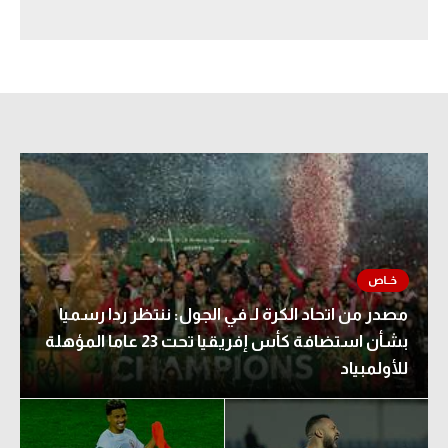
سعودي في الجول
الدوري الإنجليزي
الدوري الإسباني
دوري أبطال أوروبا
القسم الثاني
رياضات أخرى
أمم إفريقيا
كرة السلة الأمريكية
مصدر من اتحاد الكرة لـ في الجول: ننتظر ردا رسميا
بشأن استضافة كأس إفريقيا تحت 23 عاما المؤهلة
كرة سلة
للأولمبياد
كرة يد
كرة طائرة