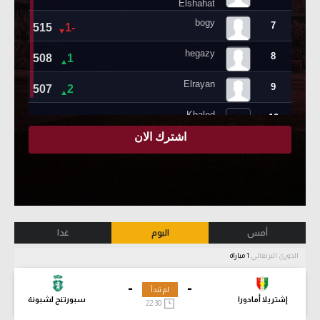
أمس
اليوم
غدا
الدوري البرتغالي
1 مباراة
-
-
لم تبدأ
إشتريلا أمادورا
سبورتنج لشبونة
22:30