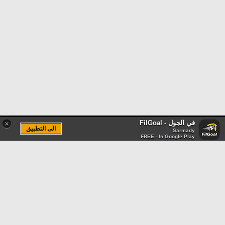
في الجول - FilGoal
×
الى التطبيق
Sarmady
FREE - In Google Play