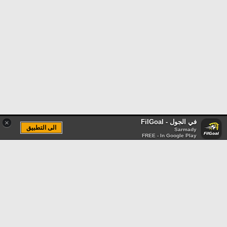
في الجول - FilGoal
×
الى التطبيق
Sarmady
FREE - In Google Play