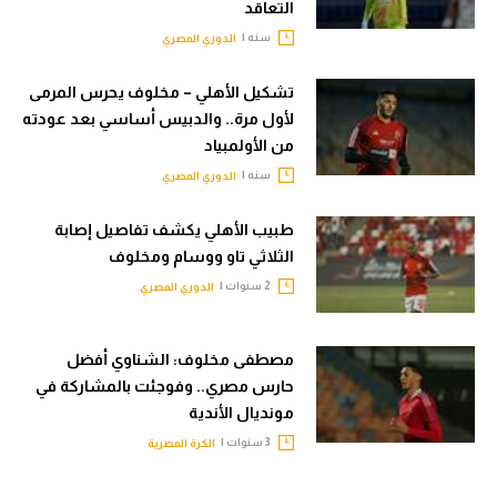
التعاقد
الوطن العربي
سنه |
الدوري المصري
في المونديال
تشكيل الأهلي – مخلوف يحرس المرمى
رياضة نسائية
لأول مرة.. والدبيس أساسي بعد عودته
من الأولمبياد
آسيا
سنه |
الدوري المصري
أمريكا
طبيب الأهلي يكشف تفاصيل إصابة
ركن الألعاب
الثلاثي تاو ووسام ومخلوف
2 سنوات |
الدوري المصري
أقسام خاصة
Gamers
مصطفى مخلوف: الشناوي أفضل
حارس مصري.. وفوجئت بالمشاركة في
ميركاتو
مونديال الأندية
تحقيق في الجول
3 سنوات |
الكرة المصرية
تقرير في الجول