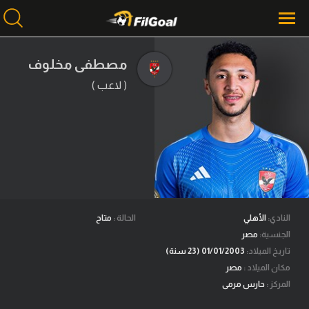
مصطفى مخلوف
( لاعب )
محتوى إخباري
الرئيسية
أخبار
مباريات
ميركاتو
فانتازي في الجول
النادي:
الأهلي
الحالة :
متاح
الجنسية:
مصر
مسابقة التوقعات
تاريخ الميلاد:
01/01/2003 (23 سنة)
مكان الميلاد :
مصر
فيديوهات
المركز :
حارس مرمى
عدسات