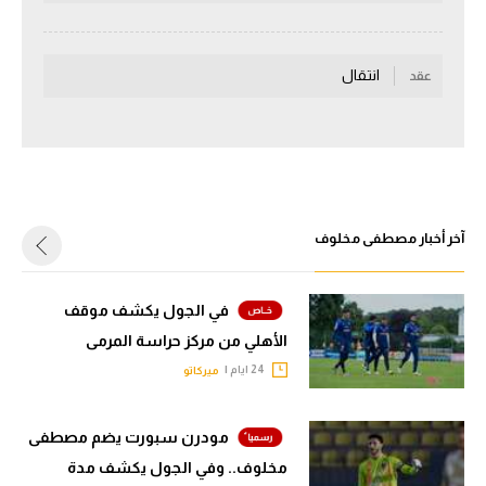
سعودي في الجول
الدوري الإنجليزي
انتقال
عقد
الدوري الإسباني
دوري أبطال أوروبا
القسم الثاني
آخر أخبار مصطفى مخلوف
رياضات أخرى
أمم إفريقيا
في الجول يكشف موقف
كرة السلة الأمريكية
الأهلي من مركز حراسة المرمى
24 ايام |
ميركاتو
كرة سلة
كرة يد
مودرن سبورت يضم مصطفى
كرة طائرة
مخلوف.. وفي الجول يكشف مدة