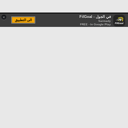
في الجول - FilGoal
×
الى التطبيق
Sarmady
FREE - In Google Play