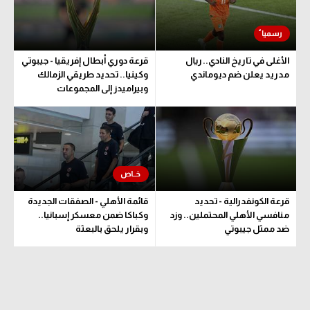
الوطن العربي
في المونديال
الأغلى في تاريخ النادي.. ريال
قرعة دوري أبطال إفريقيا - جيبوتي
رياضة نسائية
مدريد يعلن ضم ديوماندي
وكينيا.. تحديد طريقي الزمالك
وبيراميدز إلى المجموعات
آسيا
أمريكا
ركن الألعاب
أقسام خاصة
قرعة الكونفدرالية - تحديد
قائمة الأهلي - الصفقات الجديدة
منافسي الأهلي المحتملين.. وزد
وكباكا ضمن معسكر إسبانيا..
Gamers
ضد ممثل جيبوتي
وبقرار يلحق بالبعثة
ميركاتو
تحقيق في الجول
تقرير في الجول