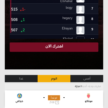
أمس
اليوم
غدا
مباريات ودية - أندية
3 مباراة
-
-
لم تبدأ
موناكو
خيتافي
21:00