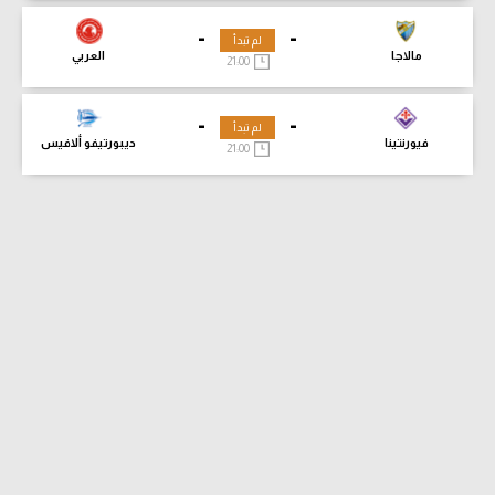
-
-
لم تبدأ
مالاجا
العربي
21:00
-
-
لم تبدأ
فيورنتينا
ديبورتيفو ألافيس
21:00