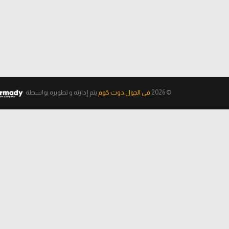
© 2026
فى الجول دوت كوم
يتم إدارته و تطويره
بواسطة