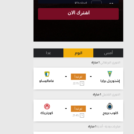
أمس
اليوم
غدا
الدوري البرتغالي
1 مباراة
-
-
لم تبدأ
إشتوريل برايا
فاماليساو
22:15
الدوري البلجيكي
1 مباراة
-
-
لم تبدأ
كلوب بروج
كورتريك
21:45
مباريات ودية - أندية
1 مباراة