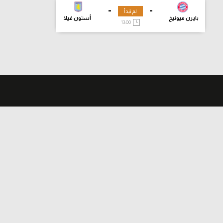
-
-
لم تبدأ
بايرن ميونيخ
أستون فيلا
13:00