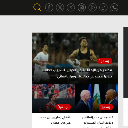
أقسام خاصة
Gamers
يكية
ميركاتو
تحقيق في الجول
مصدر من الزمالك لـ في الجول: تسريب خطاب
بيزيرا يصب في صالحنا.. وقرارنا نهائي
تقرير في الجول
تحليل في الجول
حكايات في الجول
كويز في الجول
كاف يعلن دعم إنفانتينو..
الأهلي يعلن رحيل محمد
ويؤيد البيان المشترك
علي بن رمضان
فيديو في الجول