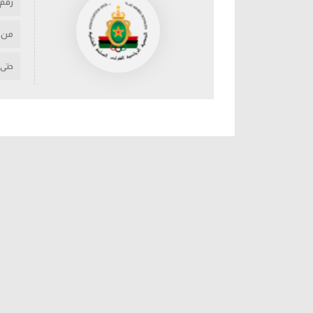
رقم
من
حتى