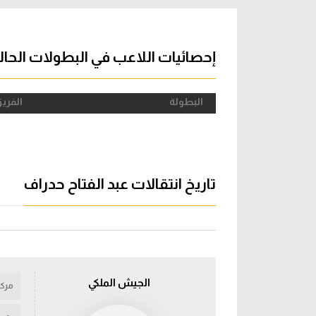
آراء حرة
الدوري ا
ركن الألعاب
دوري أبطا
إحصائيات اللاعب في البطولات الحال
دوري أبطا
البطولة
الفري
كل البطولات
تاريخ انتقالات عبد الفتاح حدراف
الجيش الملكي
مركز