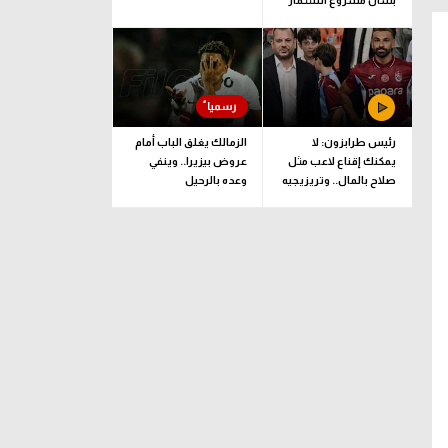
بشأن مشروع استثمار
فيفا
رئيس طرابزون: لا
الزمالك يغلق الباب أمام
يمكنك إقناع لاعب مثل
عروض بيزيرا.. وينفي
صلاح بالمال.. وتريزيجيه
وعده بالرحيل
لعب دورا إيجابيا