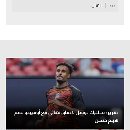
انتقال
عقد
سعودي في الجول
الدوري الإنجليزي
الدوري الإسباني
دوري أبطال أوروبا
القسم الثاني
رياضات أخرى
أمم إفريقيا
كرة السلة الأمريكية
كرة سلة
تقرير: سلتيك توصل لاتفاق نهائي مع أوفييدو لضم
كرة يد
هيثم حسن
كرة طائرة