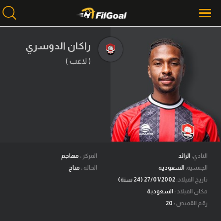
راكان الدوسري
( لاعب )
محتوى إخباري
الرئيسية
أخبار
مباريات
ميركاتو
فانتازي في الجول
النادي:
الرائد
المركز :
مهاجم
الجنسية:
السعودية
الحالة :
متاح
مسابقة التوقعات
تاريخ الميلاد:
27/01/2002 (24 سنة)
مكان الميلاد :
السعودية
فيديوهات
رقم القميص :
20
عدسات