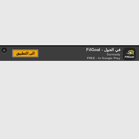
في الجول - FilGoal
×
الى التطبيق
Sarmady
FREE - In Google Play