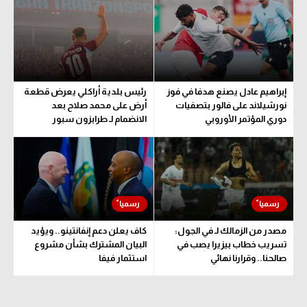
الوطن العربي
في المونديال
رياضة نسائية
إبراهيم عادل يصنع هدفا في فوز
رئيس بلدية أراكلي يعرض قطعة
آسيا
نورشيلاند على فالور بتصفيات
أرض على محمد صلاح بعد
دوري المؤتمر الأوروبي
الانضمام لـ طرابزون سبور
أمريكا
ركن الألعاب
أقسام خاصة
Gamers
مصدر من الزمالك لـ في الجول:
كاف يعلن دعم إنفانتينو.. ويؤيد
ميركاتو
تسريب خطاب بيزيرا يصب في
البيان المشترك بشأن مشروع
صالحنا.. وقرارنا نهائي
استثمار فيفا
تحقيق في الجول
تقرير في الجول