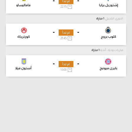
-
-
لم تبدأ
إشتوريل برايا
فاماليساو
22:15
الدوري البلجيكي
1 مباراة
-
-
لم تبدأ
كلوب بروج
كورتريك
21:45
مباريات ودية - أندية
1 مباراة
-
-
لم تبدأ
بايرن ميونيخ
أستون فيلا
13:00