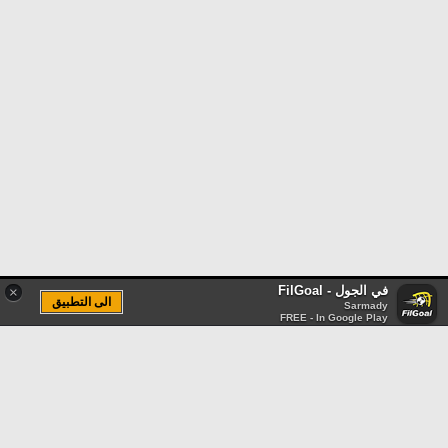
في الجول - FilGoal
×
الى التطبيق
Sarmady
FREE - In Google Play