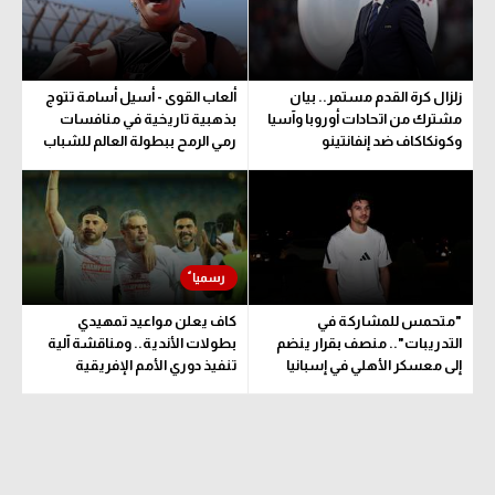
الوطن العربي
في المونديال
زلزال كرة القدم مستمر.. بيان
ألعاب القوى - أسيل أسامة تتوج
رياضة نسائية
مشترك من اتحادات أوروبا وآسيا
بذهبية تاريخية في منافسات
وكونكاكاف ضد إنفانتينو
رمي الرمح ببطولة العالم للشباب
آسيا
أمريكا
ركن الألعاب
أقسام خاصة
"متحمس للمشاركة في
كاف يعلن مواعيد تمهيدي
التدريبات".. منصف بقرار ينضم
بطولات الأندية.. ومناقشة آلية
Gamers
إلى معسكر الأهلي في إسبانيا
تنفيذ دوري الأمم الإفريقية
المقترح
ميركاتو
تحقيق في الجول
تقرير في الجول