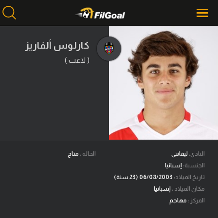
كارلوس ألفاريز
( لاعب )
محتوى إخباري
الرئيسية
أخبار
مباريات
ميركاتو
فانتازي في الجول
النادي:
ليفانتي
الحالة :
متاح
الجنسية:
إسبانيا
مسابقة التوقعات
تاريخ الميلاد:
06/08/2003 (23 سنة)
مكان الميلاد :
إسبانيا
فيديوهات
المركز :
مهاجم
عدسات