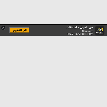
في الجول - FilGoal
×
الى التطبيق
Sarmady
FREE - In Google Play