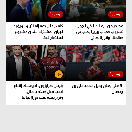
الوطن العربي
في المونديال
مصدر من الزمالك لـ في الجول:
كاف يعلن دعم إنفانتينو.. ويؤيد
رياضة نسائية
تسريب خطاب بيزيرا يصب في
البيان المشترك بشأن مشروع
صالحنا.. وقرارنا نهائي
استثمار فيفا
آسيا
أمريكا
ركن الألعاب
أقسام خاصة
الأهلي يعلن رحيل محمد علي بن
رئيس طرابزون: لا يمكنك إقناع
رمضان
لاعب مثل صلاح بالمال..
Gamers
وتريزيجيه لعب دورا إيجابيا
ميركاتو
تحقيق في الجول
تقرير في الجول