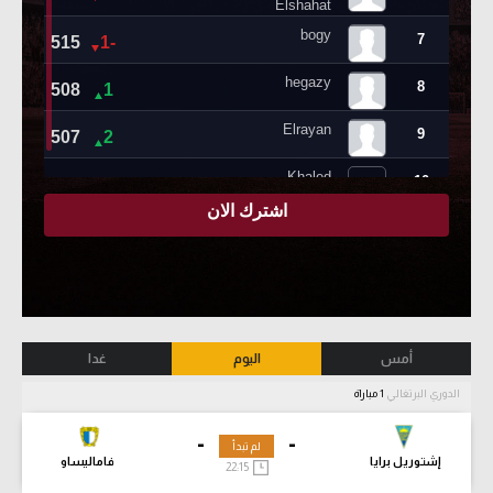
أمس
اليوم
غدا
الدوري البرتغالي
1 مباراة
-
-
لم تبدأ
إشتوريل برايا
فاماليساو
22:15