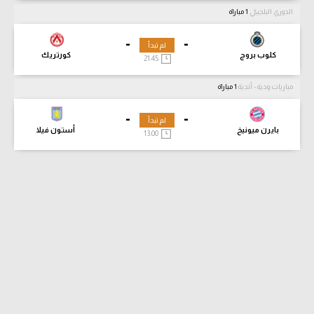
الدوري البلجيكي
1 مباراة
-
-
لم تبدأ
كلوب بروج
كورتريك
21:45
مباريات ودية - أندية
1 مباراة
-
-
لم تبدأ
بايرن ميونيخ
أستون فيلا
13:00