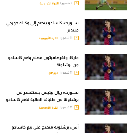
9 شهور |
الكرة الأوروبية
تحليل في الجول
حكايات في الجول
سبورت: كاسادو ينضم إلى وكالة جورجي
مينديز
كويز في الجول
11 شهور |
الكرة الأوروبية
فيديو في الجول
ماركا: ولفرهامبتون مهتم بضم كاسادو
من برشلونة
11 شهور |
ميركاتو
سبورت: ريال بيتيس يستفسر من
برشلونة عن طلباته المالية لضم كاسادو
11 شهور |
الكرة الأوروبية
آس: برشلونة منفتح على بيع كاسادو