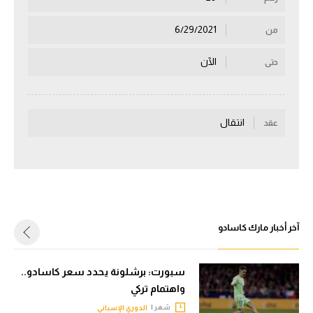
سعودي في الجول
6/29/2021
من
الدوري الإنجليزي
الآن
حتى
الدوري الإسباني
دوري أبطال أوروبا
انتقال
عقد
القسم الثاني
رياضات أخرى
أمم إفريقيا
كرة السلة الأمريكية
آخر أخبار مارك كاسادو
كرة سلة
كرة يد
سبورت: برشلونة يحدد سعر كاسادو..
واهتمام تركي
كرة طائرة
شهر |
الدوري الإسباني