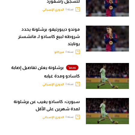
لتسجيل راشفورد
سنه |
الدوري الإسباني
موندو ديبورتيفو: برشلونة يحدد
شروطه لبيع كاسادو لـ مانشستر
يونايتد
سنه |
ميركاتو
برشلونة يعلن تفاصيل إصابة
كاسادو ومدة غيابه
سنه |
الدوري الإسباني
سبورت: كاسادو يغيب عن برشلونة
لمدة شهرين على الأقل
سنه |
الدوري الإسباني