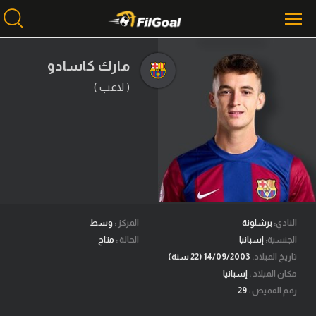
مارك كاسادو
( لاعب )
محتوى إخباري
الرئيسية
أخبار
مباريات
ميركاتو
فانتازي في الجول
النادي:
برشلونة
المركز :
وسط
الجنسية:
إسبانيا
الحالة :
متاح
مسابقة التوقعات
تاريخ الميلاد:
14/09/2003 (22 سنة)
مكان الميلاد :
إسبانيا
فيديوهات
رقم القميص :
29
عدسات