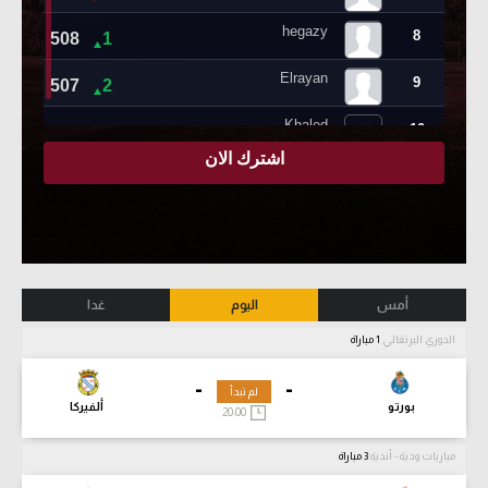
أمس
اليوم
غدا
الدوري البرتغالي
1 مباراة
-
-
لم تبدأ
بورتو
ألفيركا
20:00
مباريات ودية - أندية
3 مباراة