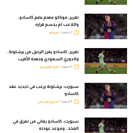
الوطن العربي
تقرير: موناكو مهتم بضم كاسادو..
في المونديال
واللاعب لم يحسم قراره
رياضة نسائية
2 شهور |
ميركاتو
آسيا
تقرير: كاسادو يقرر الرحيل من برشلونة..
أمريكا
والدوري السعودي وجهته الأقرب
ركن الألعاب
3 شهور |
الكرة الأوروبية
أقسام خاصة
سبورت: برشلونة يرغب في تجديد عقد
كاسادو
Gamers
5 شهور |
الدوري الإسباني
ميركاتو
تحقيق في الجول
سبورت: كاسادو يعاني من تمزق في
الفخذ.. وموعد عودته
تقرير في الجول