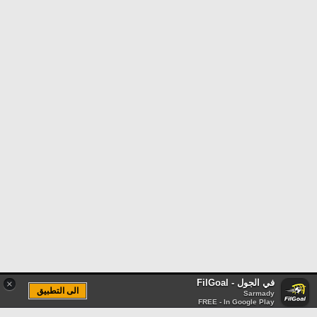
في الجول - FilGoal
×
الى التطبيق
Sarmady
FREE - In Google Play