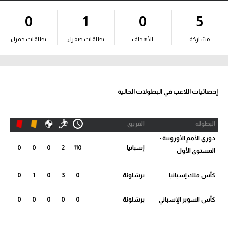
آراء حرة
0
1
0
5
ركن الألعاب
مشاركة
الأهداف
بطاقات صفراء
بطاقات حمراء
بطولات
أمريكا 2026
إحصائيات اللاعب في البطولات الحالية
الدوري المصري
البطولة
الفريق
الدوري الإنجليزي الممتاز
دوري الأمم الأوروبية -
إسبانيا
110
2
0
0
0
المستوى الأول
الدوري الإسباني
كأس ملك إسبانيا
برشلونة
0
3
0
1
0
الدوري الإيطالي
كأس السوبر الإسباني
برشلونة
0
0
0
0
0
الدوري الألماني
الدوري الفرنسي