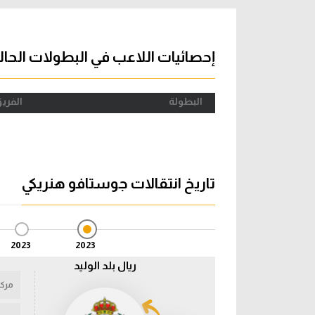
آراء حرة
الدوري ا
ركن الألعاب
دوري أبطا
إحصائيات اللاعب في البطولات الحال
دوري أبطا
البطولة
الفري
كل البطولات
تاريخ انتقالات جوستافو هنريكي
2023
2023
ريال بلد الوليد
مركز