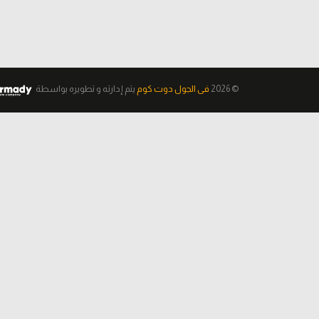
© 2026
فى الجول دوت كوم
يتم إدارته و تطويره
بواسطة