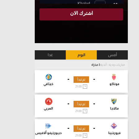
أمس
اليوم
غدا
مباريات ودية - أندية
3 مباراة
-
-
لم تبدأ
موناكو
خيتافي
21:00
-
-
لم تبدأ
مالاجا
العربي
21:00
-
-
لم تبدأ
فيورنتينا
ديبورتيفو ألافيس
21:00