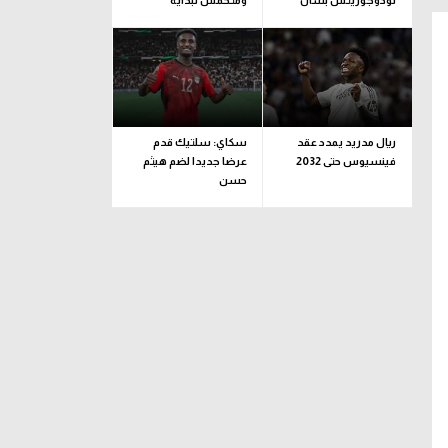
لودوجوريتس بشأن
ومتحمس لبداية
مستحقات حسام عبد
المغامرة مع طرابزون
المجيد.. وهذا الموعد
المتفق عليه
ريال مدريد يمدد عقد
سكاي: سلتيك قدم
فينسيوس حتى 2032
عرضا جديدا لضم هيثم
حسن
فنربخشة
مدافع
مركز