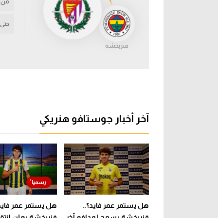
من
حتى
فنربخشة
آخر أخبار جوستافو هنريكي
هل يستمر عمر فايد؟..
هل يستمر عمر فايد؟
فنربخشة يسمح لمدافع آخر
فنربخشة يعلن انتق