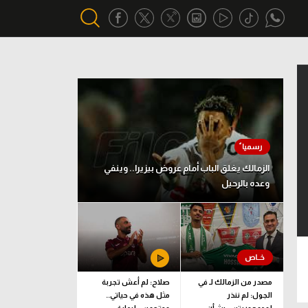
أقسام خاصة
Gamers
يكية
ميركاتو
تحقيق في الجول
الزمالك يغلق الباب أمام عروض بيزيرا.. وينفي
وعده بالرحيل
تقرير في الجول
تحليل في الجول
حكايات في الجول
كويز في الجول
مصدر من الزمالك لـ في
صلاح: لم أعش تجربة
الجول: لم ننذر
مثل هذه في حياتي..
فيديو في الجول