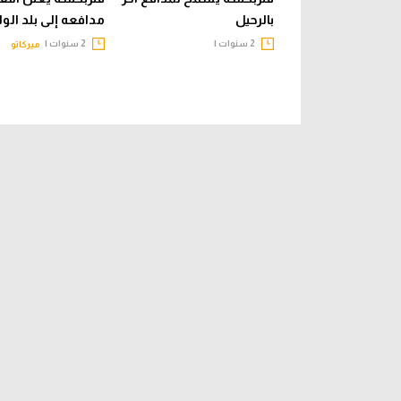
بالرحيل
مدافعه إلى بلد الول
2 سنوات |
2 سنوات |
ميركاتو