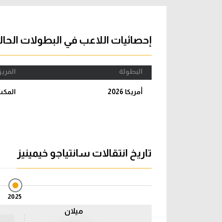
آراء حرة
الدوري ا
ركن الألعاب
دوري أبطا
إحصائيات اللاعب في البطولات الحال
دوري أبطا
البطولة
الفري
كل البطولات
أمريكا 2026
المك
تاريخ انتقالات سانتياجو خيمينيز
2025
ميلان