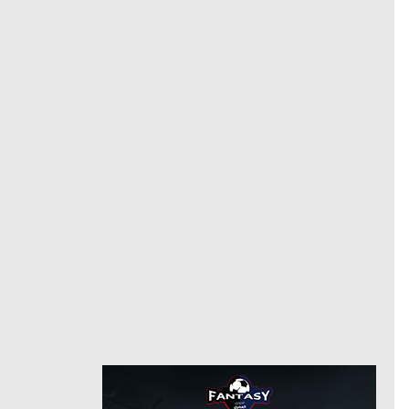
مهاجم
مركز
29
رقم
7/28/2022
من
2/3/2025
كروز أزول
حتى