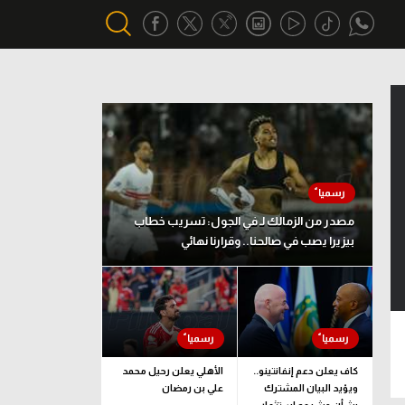
أقسام خاصة
Gamers
يكية
ميركاتو
تحقيق في الجول
مصدر من الزمالك لـ في الجول: تسريب خطاب
بيزيرا يصب في صالحنا.. وقرارنا نهائي
تقرير في الجول
تحليل في الجول
حكايات في الجول
كويز في الجول
كاف يعلن دعم إنفانتينو..
الأهلي يعلن رحيل محمد
ويؤيد البيان المشترك
علي بن رمضان
فيديو في الجول