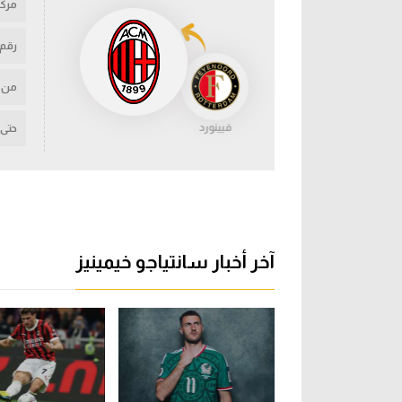
مركز
رقم
من
فيينورد
حتى
آخر أخبار سانتياجو خيمينيز