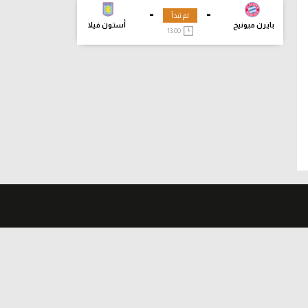
-
-
لم تبدأ
بايرن ميونيخ
أستون فيلا
13:00