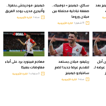
يز بعد
سكاي: خيمينيز × دوفبيك..
خيمينيز: مودريتش يحفزنا..
صفقة تبادلية محتملة بين
وأليجري مدرب يوحد الفريق
ميلان وروما
سنه |
بية
الكرة الأوروبية
11 شهور |
الكرة الأوروبية
ن أجل
ريليفو: ميلان يستعد
مهاجم فيينورد يرد على أنباء
 عرضه لـ
لتقديم عرضا جديدا لضم
مفاوضات بنفيكا
سانتياجو خيمينيز
3 سنوات |
الكرة الأوروبية
سنه |
الكرة الأوروبية