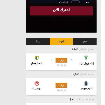
أمس
اليوم
غدا
الدوري البرتغالي
1 مباراة
-
-
لم تبدأ
إشتوريل برايا
فاماليساو
22:15
الدوري البلجيكي
1 مباراة
-
-
لم تبدأ
كلوب بروج
كورتريك
21:45
مباريات ودية - أندية
1 مباراة