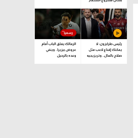
بشأن مشروع استثمار
فيفا
رئيس طرابزون: لا
الزمالك يغلق الباب أمام
يمكنك إقناع لاعب مثل
عروض بيزيرا.. وينفي
صلاح بالمال.. وتريزيجيه
وعده بالرحيل
لعب دورا إيجابيا
فيينورد