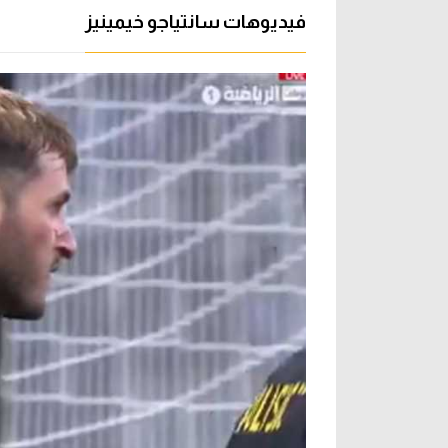
فيديوهات سانتياجو خيمينيز