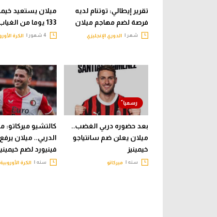
تقرير إيطالي: توتنام لديه
ميلان يستعيد خيمين
فرصة لضم مهاجم ميلان
133 يوما من الغياب
شهر |
4 شهور |
الدوري الإنجليزي
الكرة الأورو
بعد حضوره دربي الغضب..
كالتشيو ميركاتو: م
ميلان يعلن ضم سانتياجو
الدربي.. ميلان يرفع
خيمينيز
فينيورد لضم خيمينيز
سنه |
سنه |
ميركاتو
الكرة الأوروبية