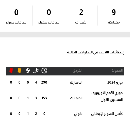
آراء حرة
0
0
2
9
ركن الألعاب
مشاركة
الأهداف
بطاقات صفراء
بطاقات حمراء
بطولات
أمريكا 2026
إحصائيات اللاعب في البطولات الحالية
الدوري المصري
البطولة
الفريق
الدوري الإنجليزي الممتاز
يورو 2024
الدنمارك
290
4
0
0
0
الدوري الإسباني
دوري الأمم الأوروبية -
الدنمارك
153
3
1
0
0
المستوى الأول
الدوري الإيطالي
كأس السوبر الإيطالي
نابولي
0
2
1
0
0
الدوري الألماني
الدوري الفرنسي