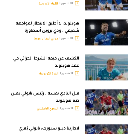
10 شهور |
الكرة الأوروبية
تحليل في الجول
حكايات في الجول
هويلوند: لا أطيق الانتظار لمواجهة
شقيقي.. ودي بروين أسطورة
كويز في الجول
10 شهور |
دوري أبطال أوروبا
فيديو في الجول
الكشف عن قيمة الشرط الجزائي في
عقد هويلوند
11 شهور |
الكرة الأوروبية
قبل النادي نفسه.. رئيس نابولي يعلن
ضم هويلوند
11 شهور |
الدوري الإنجليزي
لاجازيتا ديلو سبورت: نابولي يُغري