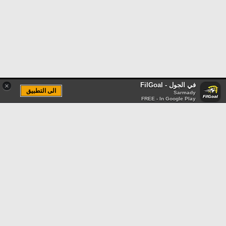
في الجول - FilGoal
×
الى التطبيق
Sarmady
FREE - In Google Play