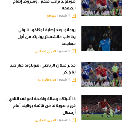
هويلوند براتب ضخم.. وشروط إتمام
الصفقة
11 شهور |
ميركاتو
رومانو: بعد إصابة لوكاكو.. نابولي
يخاطب مانشستر يونايتد من أجل
مهاجمه
11 شهور |
الدوري الإنجليزي
مدير ميلان الرياضي: هويلوند خيار جيد
لنا ولكن
11 شهور |
الكرة الأوروبية
ذا أثليتك: رسالة واضحة لموقف النادي..
خروج هويلاند من قائمة يونايتد أمام
أرسنال
11 شهور |
الدوري الإنجليزي