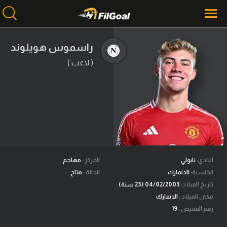
راسموس هويلوند
( لاعب )
محتوى إخباري
الرئيسية
أخبار
مباريات
ميركاتو
فانتازي في الجول
النادي:
نابولي
المركز :
مهاجم
الجنسية:
الدنمارك
الحالة :
متاح
مسابقة التوقعات
تاريخ الميلاد:
04/02/2003 (23 سنة)
مكان الميلاد :
الدنمارك
فيديوهات
رقم القميص :
19
عدسات