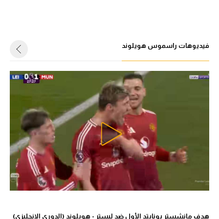
فيديوهات راسموس هويلوند
هدف مانشستر يونايتد الأول ضد ليستر - هويلوند (الدوري الإنجليزي)