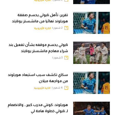
الوطن العربي
تقرير: تأهل نابولي يحسم صفقة
في المونديال
هويلوند نهائيا من مانشستر يونايتد
رياضة نسائية
2 شهور |
الكرة الأوروبية
آسيا
نابولي يحسم موقفه بشأن تفعيل بند
أمريكا
شراء مهاجم مانشستر يونايتد
ركن الألعاب
3 شهور |
أقسام خاصة
سكاي تكشف سبب استبعاد هويلوند
من مواجهة ميلان
Gamers
4 شهور |
الكرة الأوروبية
ميركاتو
تحقيق في الجول
هويلوند: كونتي مدرب كبير.. والانضمام
لـ نابولي خطوة هامة لي
تقرير في الجول