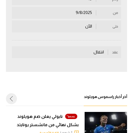
سعودي في الجول
9/8/2025
من
الدوري الإنجليزي
الآن
حتى
الدوري الإسباني
دوري أبطال أوروبا
انتقال
عقد
القسم الثاني
رياضات أخرى
أمم إفريقيا
كرة السلة الأمريكية
آخر أخبار راسموس هويلوند
كرة سلة
كرة يد
نابولي يعلن ضم هويلوند
بشكل نهائي من مانشستر يونايتد
كرة طائرة
2 شهور |
الكرة الأوروبية