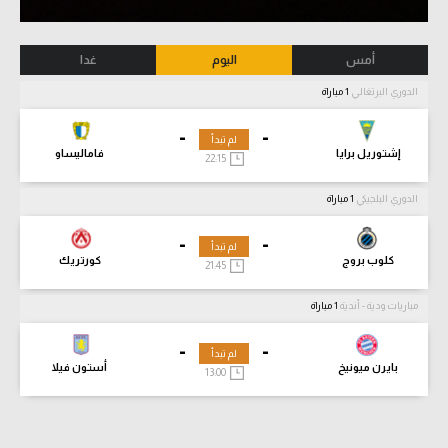
أمس
اليوم
غدا
الدوري البرتغالي
1 مباراة
-
-
لم تبدأ
إشتوريل برايا
فاماليساو
22:15
الدوري البلجيكي
1 مباراة
-
-
لم تبدأ
كلوب بروج
كورتريك
21:45
مباريات ودية - أندية
1 مباراة
-
-
لم تبدأ
بايرن ميونيخ
أستون فيلا
13:00