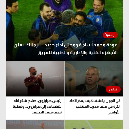
تحليل في الجول
حكايات في الجول
كويز في الجول
فيديو في الجول
عودة محمد أسامة ومحلل أداء جديد.. الزمالك يعلن
الأجهزة الفنية والإدارية والطبية للفريق
في الجول يكشف كيف يفكر اتحاد
رئيس طرابزون: صلاح شكر الله
الكرة في ملف مدرب المنتخب
لانضمامه إلى طرابزون.. وغطينا
الأولمبي
نصف قيمة الصفقة