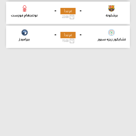
-
-
لم تبدأ
برشلونة
نوتنجهام فورست
22:00
-
-
لم تبدأ
تشايكور ريزه سبور
بيراميدز
15:00