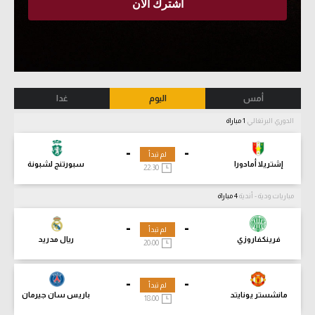
أمس
اليوم
غدا
الدوري البرتغالي
1 مباراة
-
-
لم تبدأ
إشتريلا أمادورا
سبورتنج لشبونة
22:30
مباريات ودية - أندية
4 مباراة
-
-
لم تبدأ
فرينكفاروزي
ريال مدريد
20:00
-
-
لم تبدأ
مانشستر يونايتد
باريس سان جيرمان
18:00