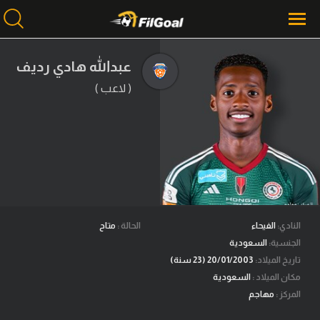
عبدالله هادي رديف
( لاعب )
محتوى إخباري
الرئيسية
أخبار
مباريات
ميركاتو
فانتازي في الجول
النادي:
الفيحاء
الحالة :
متاح
الجنسية:
السعودية
مسابقة التوقعات
تاريخ الميلاد:
20/01/2003 (23 سنة)
مكان الميلاد :
السعودية
فيديوهات
المركز :
مهاجم
عدسات