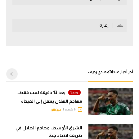
سعودي في الجول
الدوري الإنجليزي
إعارة
عقد
الدوري الإسباني
دوري أبطال أوروبا
القسم الثاني
رياضات أخرى
آخر أخبار عبدالله هادي رديف
أمم إفريقيا
بعد 13 دقيقة لعب فقط..
كرة السلة الأمريكية
مهاجم الهلال ينتقل إلى الفيحاء
كرة سلة
6 شهور |
ميركاتو
كرة يد
الشرق الأوسط: مهاجم الهلال في
كرة طائرة
طريقه لاتحاد جدة