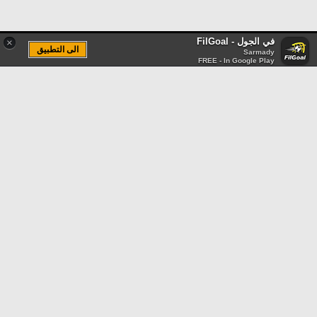
في الجول - FilGoal
×
الى التطبيق
Sarmady
FREE - In Google Play