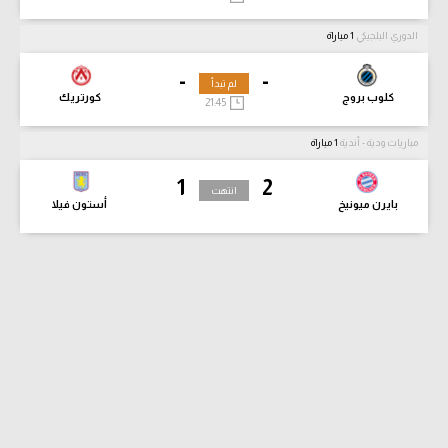
الدوري البلجيكي
1 مباراة
-
-
لم تبدأ
كلوب بروج
كورتريك
21:45
مباريات ودية - أندية
1 مباراة
1
2
انتهت
بايرن ميونيخ
أستون فيلا