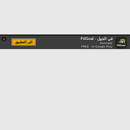
في الجول - FilGoal
×
الى التطبيق
Sarmady
FREE - In Google Play