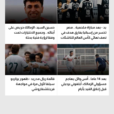
تحليل في الجول
حكايات في الجول
يد - بعد مباراة ملحمية.. مصر
حسين السيد: الزمالك حريص على
كويز في الجول
تخسر من إسبانيا بفارق هدف في
أبنائه.. وجميع الاختيارات تمت
نصف نهائي كأس العالم للناشئات
وفقا لرؤية فنية بحتة
فيديو في الجول
بعد 14 عاما.. أنس وائل يهاجم
قائمة ريال مدريد - ظهور برناردو
مسؤولي الزمالك: أبلغوني برحيلي
سيلفا لأول مرة في مواجهة
قبل إغلاق القيد بأيام
فرينتشفاروشي