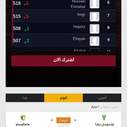
أمس
اليوم
غدا
الدوري البرتغالي
1 مباراة
-
-
لم تبدأ
إشتوريل برايا
فاماليساو
22:15