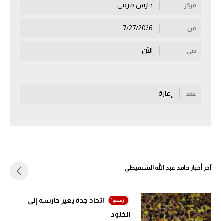
حارس مرمى
مركز
سعودي في الجول
7/27/2026
من
الدوري الإنجليزي
الآن
حتى
الدوري الإسباني
دوري أبطال أوروبا
القسم الثاني
إعارة
عقد
رياضات أخرى
أمم إفريقيا
كرة السلة الأمريكية
آخر أخبار حامد عبد الله الشنقيطي
كرة سلة
كرة يد
اتحاد جدة يعير حارسه إلى
كرة طائرة
الخلود