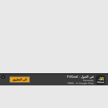
في الجول - FilGoal
×
الى التطبيق
Sarmady
FREE - In Google Play