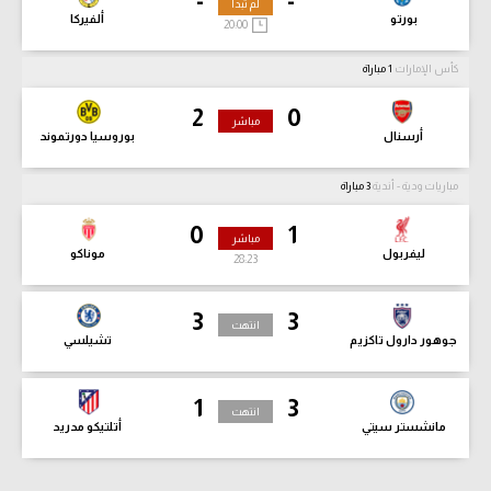
-
-
لم تبدأ
بورتو
ألفيركا
20:00
كأس الإمارات
1 مباراة
2
0
مباشر
أرسنال
بوروسيا دورتموند
مباريات ودية - أندية
3 مباراة
0
1
مباشر
ليفربول
موناكو
28:24
3
3
انتهت
جوهور دارول تاكزيم
تشيلسي
1
3
انتهت
مانشستر سيتي
أتلتيكو مدريد