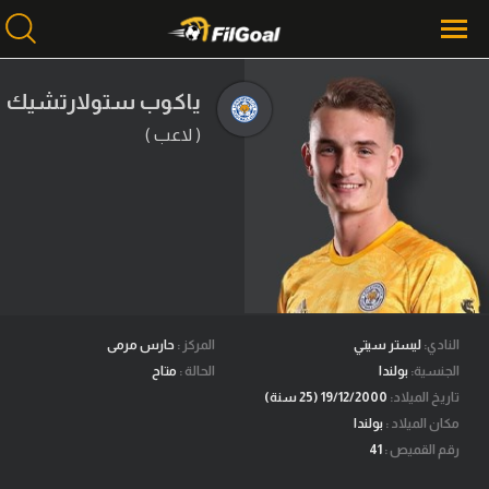
ياكوب ستولارتشيك
( لاعب )
محتوى إخباري
الرئيسية
أخبار
مباريات
ميركاتو
فانتازي في الجول
النادي:
ليستر سيتي
المركز :
حارس مرمى
الجنسية:
بولندا
الحالة :
متاح
مسابقة التوقعات
تاريخ الميلاد:
19/12/2000 (25 سنة)
مكان الميلاد :
بولندا
فيديوهات
رقم القميص :
41
عدسات