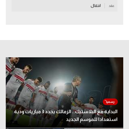
انتقال
عقد
سعودي في الجول
الدوري الإنجليزي
الدوري الإسباني
دوري أبطال أوروبا
القسم الثاني
رياضات أخرى
أمم إفريقيا
كرة السلة الأمريكية
كرة سلة
البداية مع البلاستيك.. الزمالك يحدد 3 مباريات ودية
كرة يد
استعدادا للموسم الجديد
كرة طائرة