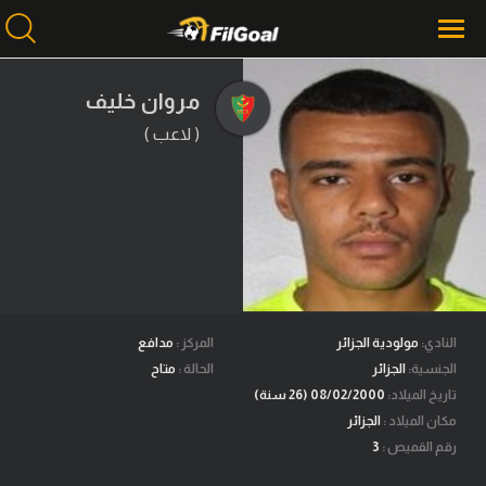
مروان خليف
( لاعب )
محتوى إخباري
الرئيسية
أخبار
مباريات
ميركاتو
فانتازي في الجول
النادي:
مولودية الجزائر
المركز :
مدافع
الجنسية:
الجزائر
الحالة :
متاح
مسابقة التوقعات
تاريخ الميلاد:
08/02/2000 (26 سنة)
مكان الميلاد :
الجزائر
فيديوهات
رقم القميص :
3
عدسات