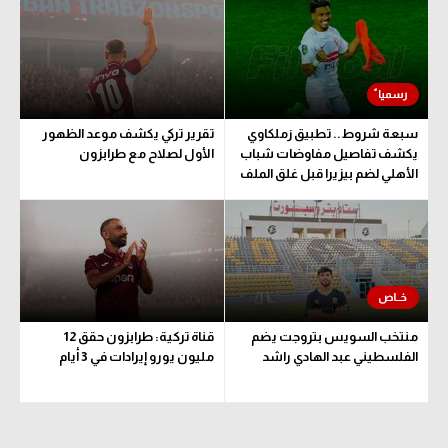
الوطن العربي
في المونديال
رياضة نسائية
سبعة شروط.. تطبيق زملكاوي
تقرير تركي يكشف موعد الظهور
آسيا
يكشف تفاصيل مفاوضات شباب
الأول لصلاح مع طرابزون
الأهلي لضم بيزيرا قبل غلق الملف
أمريكا
ركن الألعاب
أقسام خاصة
Gamers
منتخب السويس بتروجت يضم
قناة تركية: طرابزون حقق 12
ميركاتو
الفلسطيني عبد الهادي راشد
مليون يورو إيرادات في 3 أيام
تحقيق في الجول
تقرير في الجول