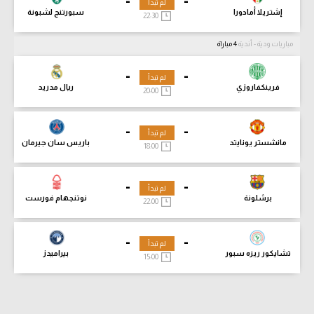
-
-
لم تبدأ
إشتريلا أمادورا
سبورتنج لشبونة
22:30
مباريات ودية - أندية
4 مباراة
-
-
لم تبدأ
فرينكفاروزي
ريال مدريد
20:00
-
-
لم تبدأ
مانشستر يونايتد
باريس سان جيرمان
18:00
-
-
لم تبدأ
برشلونة
نوتنجهام فورست
22:00
-
-
لم تبدأ
تشايكور ريزه سبور
بيراميدز
15:00