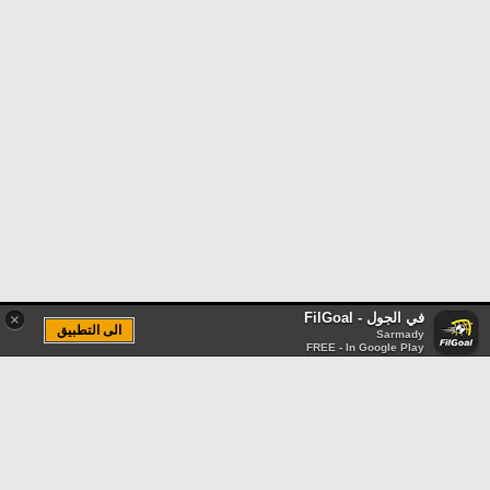
في الجول - FilGoal
×
الى التطبيق
Sarmady
FREE - In Google Play