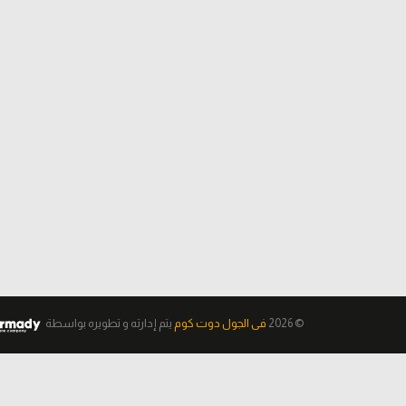
© 2026
فى الجول دوت كوم
يتم إدارته و تطويره
بواسطة