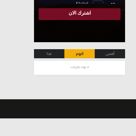
أمس
اليوم
غدا
لا يوجد مباريات