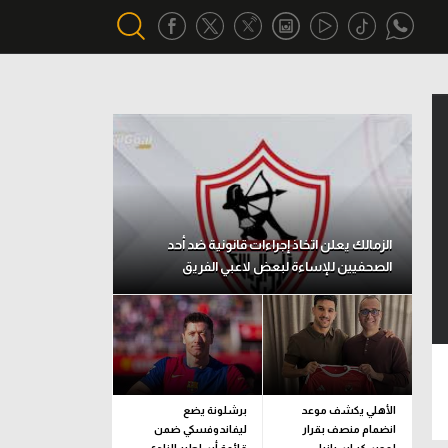
أقسام خاصة
Gamers
يكية
ميركاتو
تحقيق في الجول
الزمالك يعلن اتخاذ إجراءات قانونية ضد أحد
الصحفيين للإساءة لبعض لاعبي الفريق
تقرير في الجول
تحليل في الجول
حكايات في الجول
كويز في الجول
الأهلي يكشف موعد
برشلونة يضع
انضمام منصف بقرار
ليفاندوفسكي ضمن
فيديو في الجول