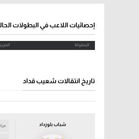
آراء حرة
الدوري ا
ركن الألعاب
دوري أبطا
إحصائيات اللاعب في البطولات الحال
دوري أبطا
البطولة
الفري
كل البطولات
تاريخ انتقالات شعيب قداد
شباب بلوزداد
مركز