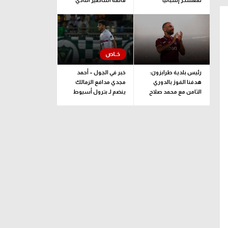
لمعسكر إسبانيا
قائمة أساطير النادي
رئيس بلدية طرابزون:
خبر في الجول – أحمد
هدفنا الفوز بالدوري
مجدي مدافع الزمالك
الثامن مع محمد صلاح
ينضم لـ بترول أسيوط
في صفقة انتقال حر