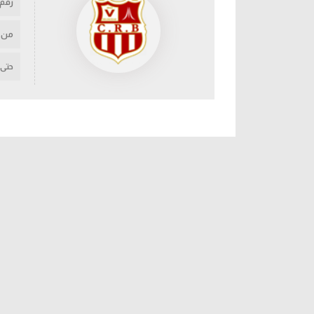
رقم
من
حتى