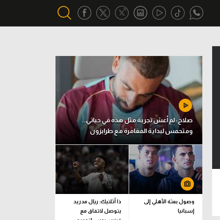
أقسام خاصة
Gamers
يكية
ميركاتو
تحقيق في الجول
صلاح: لم أعش تجربة مثل هذه في حياتي..
ومتحمس لبداية المغامرة مع طرابزون
تقرير في الجول
تحليل في الجول
حكايات في الجول
كويز في الجول
وصول بعثة الأهلي إلى
ذا أثلتيك: ريال مدريد
إسبانيا
يتوصل لاتفاق مع
فيديو في الجول