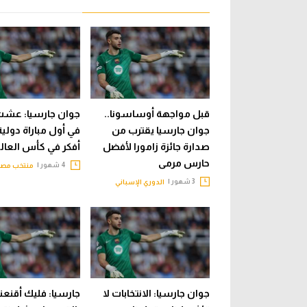
قبل مواجهة أوساسونا..
جوان جارسيا: عشت
جوان جارسيا يقترب من
في أول مباراة دولية.
صدارة جائزة زامورا لأفضل
أفكر في كأس العالم
حارس مرمى
4 شهور |
منتخب مصر
3 شهور |
الدوري الإسباني
جوان جارسيا: الانتخابات لا
جارسيا: فليك أقنعن