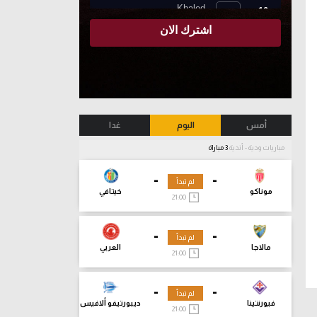
أمس
اليوم
غدا
مباريات ودية - أندية
3 مباراة
-
-
لم تبدأ
موناكو
خيتافي
21:00
-
-
لم تبدأ
مالاجا
العربي
21:00
-
-
لم تبدأ
فيورنتينا
ديبورتيفو ألافيس
21:00