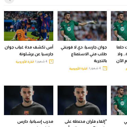
 حلما
جوان جارسيا: دي لا فوينتي
آس تكشف مدة غياب جوان
. ولا
طلب مني الاستمتاع
جارسيا عن برشلونة
 الآن
بالتجربة
4 شهور |
الكرة الأوروبية
4 شهور |
الكرة الأوروبية
ي
"إلقاء فئران محنطة على
مدرب إسبانيا: حارس