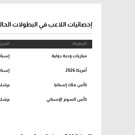
آراء حرة
الدوري ا
ركن الألعاب
دوري أبطا
إحصائيات اللاعب في البطولات الحال
دوري أبطا
البطولة
الفري
كل البطولات
مباريات ودية دولية
إسباني
أمريكا 2026
إسباني
كأس ملك إسبانيا
برشلو
كأس السوبر الإسباني
برشلو