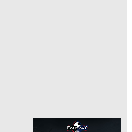
إسبانيول
حارس مرمى
مركز
34
رقم
6/26/2019
من
6/15/2025
حتى