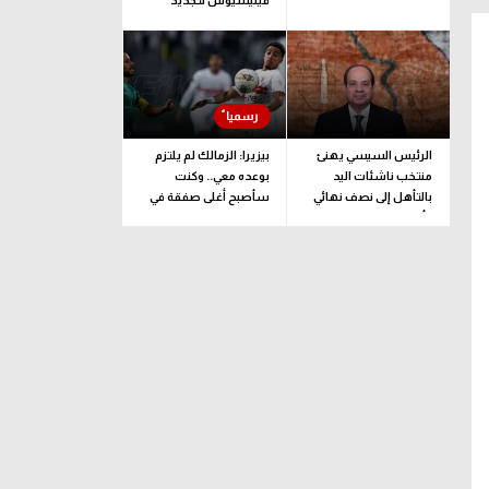
فينيسيوس لتجديد
عقده
الرئيس السيسي يهنئ
بيزيرا: الزمالك لم يلتزم
منتخب ناشئات اليد
بوعده معي.. وكنت
بالتأهل إلى نصف نهائي
سأصبح أغلى صفقة في
كأس العالم
تاريخ النادي