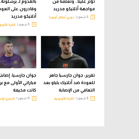
تؤثر علينا.. وتعلمنا من
بالقدوم لـ برشلونة..
مواجهة أتلتيكو مدريد
وقادرون على العودة
أتلتيكو مدريد
5 شهور |
دوري أبطال أوروبا
5 شهور |
الكرة الأورو
تقرير: جوان جارسيا جاهز
جوان جارسيا: إصابت
للعودة ضد أتلتيك بلباو بعد
مباراتي الأولى مع ب
التعافي من الإصابة
كانت مخيفة
8 شهور |
11 شهور |
الكرة الأوروبية
الدوري الإس