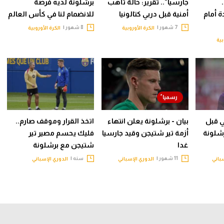
جارسيا".. تقرير: حالة تأهب
برشلونة لديه فرصة
 أمام
أمنية قبل دربي كتالونيا
للانضمام لنا في كأس العالم
7 شهور |
8 شهور |
الكرة الأوروبية
الكرة الأوروبية
بية
ي قبل
بيان - برشلونة يعلن انتهاء
اتخذ القرار وموقف صارم..
رشلونة
أزمة تير شتيجن وقيد جارسيا
فليك يحسم مصير تير
غدا
شتيجن مع برشلونة
11 شهور |
سنه |
باني
الدوري الإسباني
الدوري الإسباني