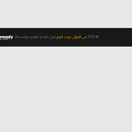
© 2026
فى الجول دوت كوم
يتم إدارته و تطويره
بواسطة