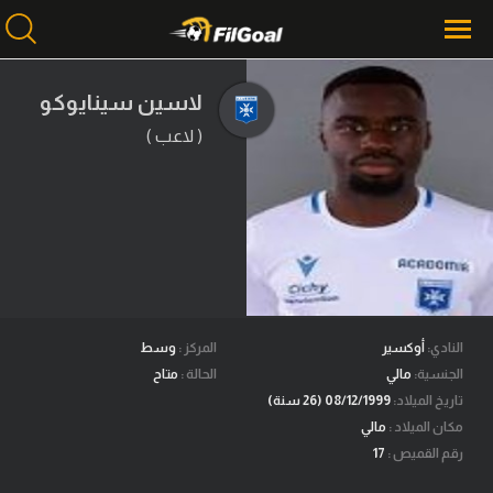
لاسين سينايوكو
( لاعب )
محتوى إخباري
الرئيسية
أخبار
مباريات
ميركاتو
فانتازي في الجول
النادي:
أوكسير
المركز :
وسط
الجنسية:
مالي
الحالة :
متاح
مسابقة التوقعات
تاريخ الميلاد:
08/12/1999 (26 سنة)
مكان الميلاد :
مالي
فيديوهات
رقم القميص :
17
عدسات