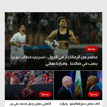
الوطن العربي
في المونديال
رياضة نسائية
آسيا
أمريكا
ركن الألعاب
مصدر من الزمالك لـ في الجول: تسريب خطاب بيزيرا
يصب في صالحنا.. وقرارنا نهائي
أقسام خاصة
Gamers
ميركاتو
تحقيق في الجول
كاف يعلن دعم إنفانتينو.. ويؤيد
الأهلي يعلن رحيل محمد علي بن
تقرير في الجول