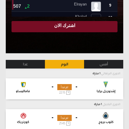
أمس
اليوم
غدا
الدوري البرتغالي
1 مباراة
-
-
لم تبدأ
إشتوريل برايا
فاماليساو
22:15
الدوري البلجيكي
1 مباراة
-
-
لم تبدأ
كلوب بروج
كورتريك
21:45