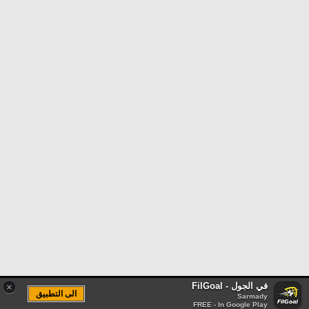
في الجول - FilGoal
×
الى التطبيق
Sarmady
FREE - In Google Play