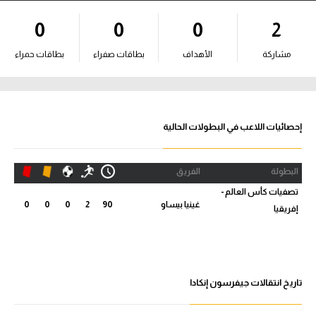
آراء حرة
0
0
0
2
ركن الألعاب
مشاركة
الأهداف
بطاقات صفراء
بطاقات حمراء
بطولات
أمريكا 2026
إحصائيات اللاعب في البطولات الحالية
الدوري المصري
البطولة
الفريق
الدوري الإنجليزي الممتاز
تصفيات كأس العالم -
غينيا بيساو
90
2
0
0
0
إفريقيا
الدوري الإسباني
الدوري الإيطالي
الدوري الألماني
تاريخ انتقالات جيفرسون إنكادا
الدوري الفرنسي