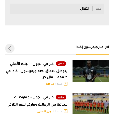
سعودي في الجول
انتقال
عقد
الدوري الإنجليزي
الدوري الإسباني
دوري أبطال أوروبا
آخر أخبار جيفرسون إنكادا
القسم الثاني
رياضات أخرى
خبر في الجول - البنك الأهلي
أمم إفريقيا
يتوصل لاتفاق لضم جيفرسون إنكادا في
صفقة انتقال حر
كرة السلة الأمريكية
سنه |
ميركاتو
كرة سلة
خبر في الجول - مفاوضات
كرة يد
مبدئية بين الزمالك وفاركو لضم الثلاثي
كرة طائرة
سنه |
الدوري المصري