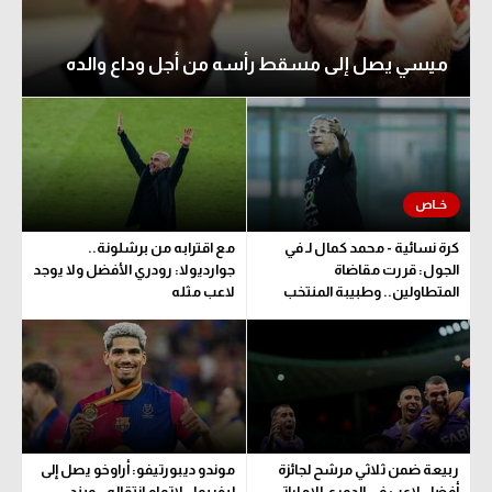
ميسي يصل إلى مسقط رأسه من أجل وداع والده
كرة نسائية - محمد كمال لـ في
مع اقترابه من برشلونة..
الجول: قررت مقاضاة
جوارديولا: رودري الأفضل ولا يوجد
المتطاولين.. وطبيبة المنتخب
لاعب مثله
تحدد مدة اللعب
ربيعة ضمن ثلاثي مرشح لجائزة
موندو ديبورتيفو: أراوخو يصل إلى
أفضل لاعب في الدوري الإماراتي
ليفربول لإتمام انتقاله.. وبند