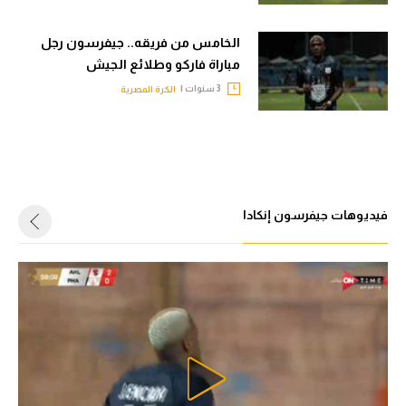
الوطن العربي
الخامس من فريقه.. جيفرسون رجل
في المونديال
مباراة فاركو وطلائع الجيش
رياضة نسائية
3 سنوات |
الكرة المصرية
آسيا
أمريكا
ركن الألعاب
فيديوهات جيفرسون إنكادا
أقسام خاصة
Gamers
ميركاتو
تحقيق في الجول
تقرير في الجول