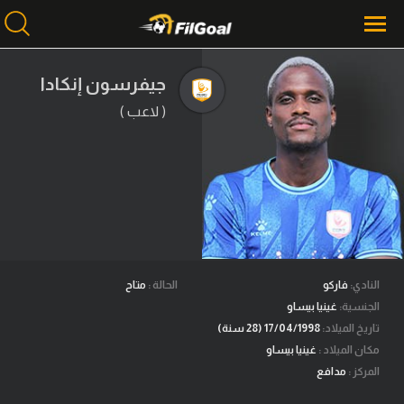
جيفرسون إنكادا
( لاعب )
محتوى إخباري
الرئيسية
أخبار
مباريات
ميركاتو
فانتازي في الجول
النادي:
فاركو
الحالة :
متاح
الجنسية:
غينيا بيساو
مسابقة التوقعات
تاريخ الميلاد:
17/04/1998 (28 سنة)
مكان الميلاد :
غينيا بيساو
فيديوهات
المركز :
مدافع
عدسات