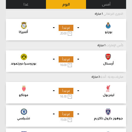
أمس
اليوم
غدا
الدوري البرتغالي
1 مباراة
-
-
لم تبدأ
بورتو
ألفيركا
20:00
كأس الإمارات
1 مباراة
-
-
لم تبدأ
أرسنال
بوروسيا دورتموند
16:00
مباريات ودية - أندية
3 مباراة
-
-
لم تبدأ
ليفربول
موناكو
16:30
-
-
لم تبدأ
جوهور دارول تاكزيم
تشيلسي
15:00