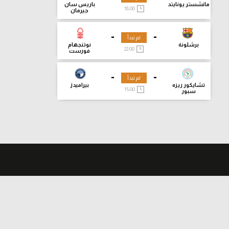
مانشستر يونايتد
باريس سان
18:00
جيرمان
-
-
لم تبدأ
برشلونة
نوتنجهام
22:00
فورست
-
-
لم تبدأ
تشايكور ريزه
بيراميدز
15:00
سبور