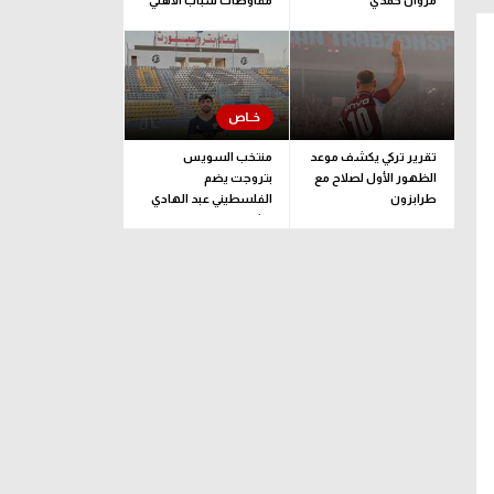
مروان حمدي
مفاوضات شباب الأهلي
لضم بيزيرا قبل غلق
الملف
تقرير تركي يكشف موعد
منتخب السويس
الظهور الأول لصلاح مع
بتروجت يضم
طرابزون
الفلسطيني عبد الهادي
راشد
الحمام
وسط
مركز