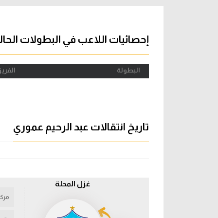
آراء حرة
الدوري ا
ركن الألعاب
دوري أبطا
إحصائيات اللاعب في البطولات الحال
دوري أبطا
البطولة
الفري
كل البطولات
تاريخ انتقالات عبد الرحيم عموري
غزل المحلة
مركز