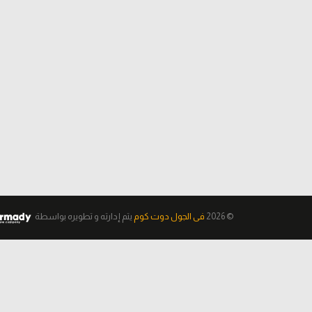
© 2026
فى الجول دوت كوم
يتم إدارته و تطويره
بواسطة