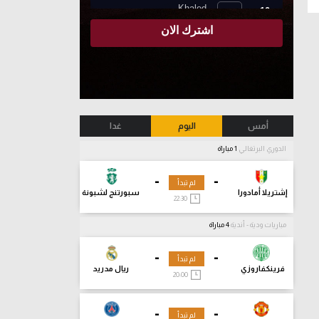
أمس
اليوم
غدا
الدوري البرتغالي
1 مباراة
-
-
لم تبدأ
إشتريلا أمادورا
سبورتنج لشبونة
22:30
مباريات ودية - أندية
4 مباراة
-
-
لم تبدأ
فرينكفاروزي
ريال مدريد
20:00
-
-
لم تبدأ