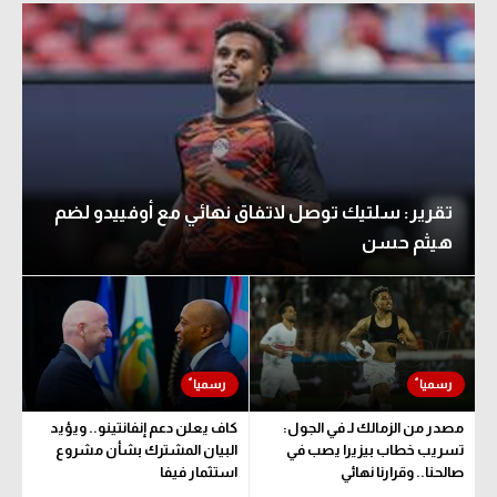
الوطن العربي
في المونديال
رياضة نسائية
آسيا
أمريكا
تقرير: سلتيك توصل لاتفاق نهائي مع أوفييدو لضم
هيثم حسن
ركن الألعاب
أقسام خاصة
Gamers
ميركاتو
مصدر من الزمالك لـ في الجول:
كاف يعلن دعم إنفانتينو.. ويؤيد
تحقيق في الجول
تسريب خطاب بيزيرا يصب في
البيان المشترك بشأن مشروع
صالحنا.. وقرارنا نهائي
استثمار فيفا
تقرير في الجول