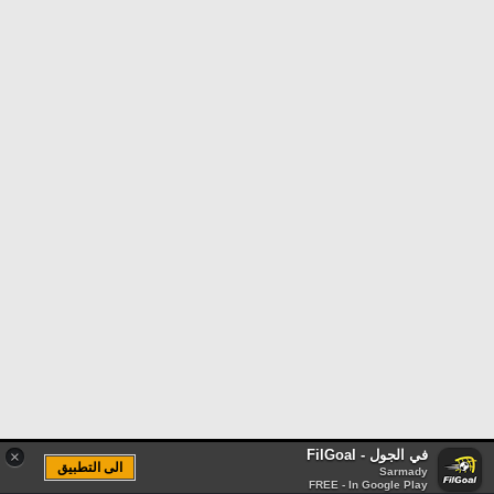
في الجول - FilGoal
×
الى التطبيق
Sarmady
FREE - In Google Play