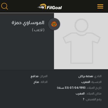
الموساوي حمزة
( لاعب )
محتوى إخباري
الرئيسية
أخبار
مباريات
ميركاتو
فانتازي في الجول
النادي:
نهضة بركان
المركز :
مدافع
الجنسية:
المغرب
الحالة :
متاح
مسابقة التوقعات
تاريخ الميلاد:
07/04/1993 (33 سنة)
مكان الميلاد :
المغرب
فيديوهات
رقم القميص :
7
عدسات