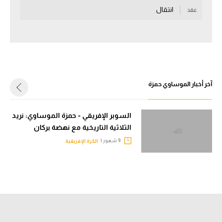
انتقال
عقد
سعودي في الجول
الدوري الإنجليزي
الدوري الإسباني
دوري أبطال أوروبا
آخر أخبار الموساوي حمزة
القسم الثاني
رياضات أخرى
السوبر الإفريقي - حمزة الموساوي: نريد
الثلاثية التاريخية مع نهضة بركان
أمم إفريقيا
9 شهور |
الكرة الإفريقية
كرة السلة الأمريكية
كرة سلة
كرة يد
كرة طائرة