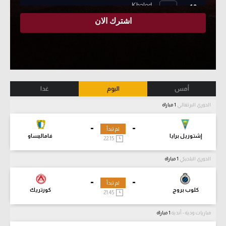
أمس
اليوم
غدا
الدوري البرتغالي
1 مباراة
-
-
لم تبدأ
إشتوريل برايا
فاماليساو
22:15
الدوري البلجيكي
1 مباراة
-
-
لم تبدأ
كلوب بروج
كورتريك
21:45
مباريات ودية - أندية
1 مباراة