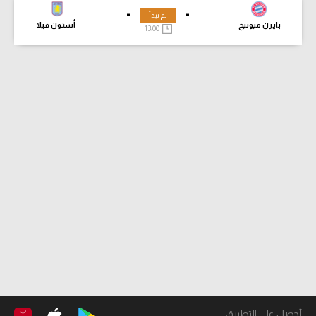
-
-
لم تبدأ
بايرن ميونيخ
أستون فيلا
13:00
أحصل على التطبيق