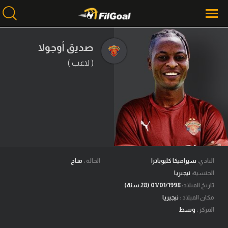
صديق أوجولا
( لاعب )
محتوى إخباري
الرئيسية
أخبار
مباريات
ميركاتو
فانتازي في الجول
النادي:
سيراميكا كليوباترا
الحالة :
متاح
الجنسية:
نيجيريا
مسابقة التوقعات
تاريخ الميلاد:
01/01/1998 (28 سنة)
مكان الميلاد :
نيجيريا
فيديوهات
المركز :
وسط
عدسات