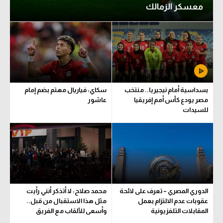
معسكر الزمالك
بسداسية أمام نيجيريا.. منتخب
سكاي: فياريال مهتم بضم إمام
مصر يودع كأس أمم إفريقيا
عاشور
للسيدات
الدوري المصري – تعرف على لائحة
محمد صلاح: لا أتذكر أنني رأيت
عقوبات عدم الالتزام بعمل
مثل هذا الاستقبال من قبل..
المقابلات التلفزيونية
وأسعى للألقاب مع الفريق