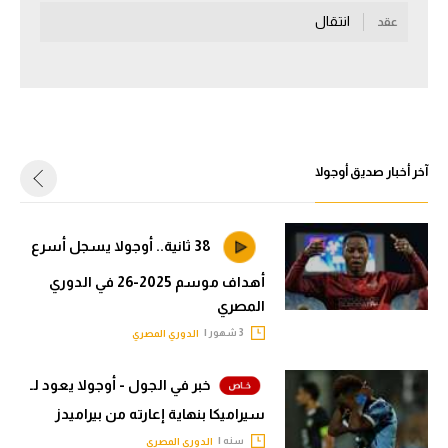
انتقال
عقد
سعودي في الجول
الدوري الإنجليزي
الدوري الإسباني
دوري أبطال أوروبا
آخر أخبار صديق أوجولا
القسم الثاني
رياضات أخرى
38 ثانية.. أوجولا يسجل أسرع
أمم إفريقيا
أهداف موسم 2025-26 في الدوري
المصري
كرة السلة الأمريكية
3 شهور |
الدوري المصري
كرة سلة
خبر في الجول - أوجولا يعود لـ
كرة يد
سيراميكا بنهاية إعارته من بيراميدز
كرة طائرة
سنه |
الدوري المصري