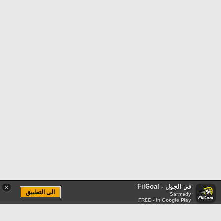
في الجول - FilGoal
×
الى التطبيق
Sarmady
FREE - In Google Play