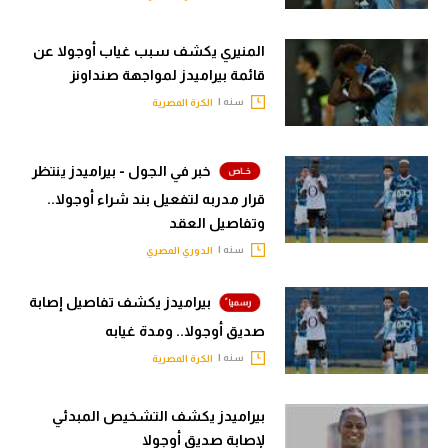
الوطن العربي
المنيري يكشف سبب غياب أوجولا عن
في المونديال
قائمة بيراميدز لمواجهة صنداونز
رياضة نسائية
سنه |
الكرة المصرية
آسيا
خبر في الجول - بيراميدز ينتظر
أمريكا
قرار مدربه لتفعيل بند شراء أوجولا..
ركن الألعاب
وتفاصيل العقد
سنه |
الدوري المصري
أقسام خاصة
بيراميدز يكشف تفاصيل إصابة
Gamers
صديق أوجولا.. ومدة غيابه
ميركاتو
سنه |
الكرة المصرية
تحقيق في الجول
بيراميدز يكشف التشخيص المبدئي
تقرير في الجول
لإصابة صديق أوجولا