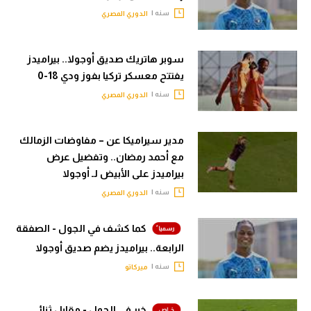
سنه |
الدوري المصري
تحليل في الجول
حكايات في الجول
سوبر هاتريك صديق أوجولا.. بيراميدز
كويز في الجول
يفتتح معسكر تركيا بفوز ودي 18-0
سنه |
الدوري المصري
فيديو في الجول
مدير سيراميكا عن – مفاوضات الزمالك
مع أحمد رمضان.. وتفضيل عرض
بيراميدز على الأبيض لـ أوجولا
سنه |
الدوري المصري
كما كشف في الجول - الصفقة
الرابعة.. بيراميدز يضم صديق أوجولا
سنه |
ميركاتو
خبر في الجول - مقابل ثنائي..