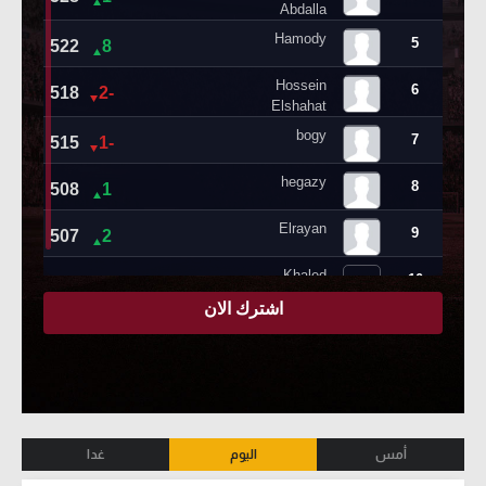
أمس
اليوم
غدا