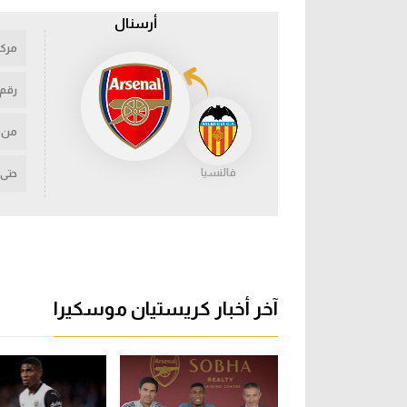
أرسنال
مركز
رقم
من
فالنسيا
حتى
آخر أخبار كريستيان موسكيرا