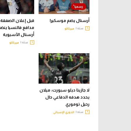
أرسنال يضم موسكيرا
قبل إعلان الصفقة 
مدافع فالنسيا ينضم
سنه |
ميركاتو
أرسنال الآسيوية
سنه |
ميركاتو
لا جازيتا ديلو سبورت: ميلان
يحدد هدفه الدفاعي حال
رحيل توموري
سنه |
الدوري الإسباني