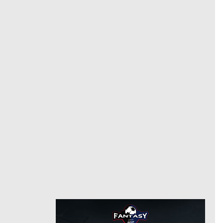
فالنسيا
وسط
مركز
37
رقم
8/29/2021
من
7/23/2025
حتى