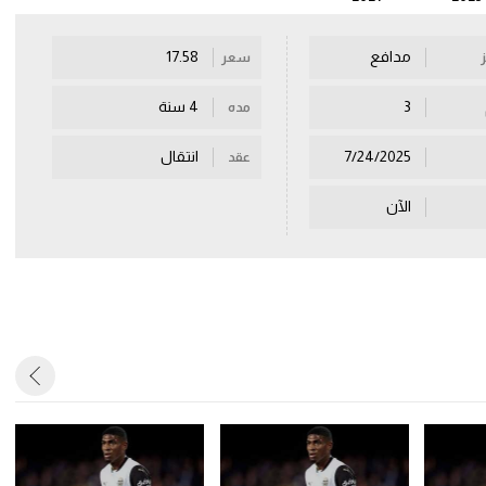
مدافع
17.58
سعر
3
4 سنة
مده
7/24/2025
انتقال
عقد
الآن