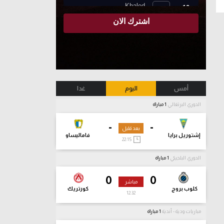
أمس
اليوم
غدا
الدوري البرتغالي
1 مباراة
-
-
بعد قليل
إشتوريل برايا
فاماليساو
22:15
الدوري البلجيكي
1 مباراة
0
0
مباشر
كلوب بروج
كورتريك
12:33
مباريات ودية - أندية
1 مباراة