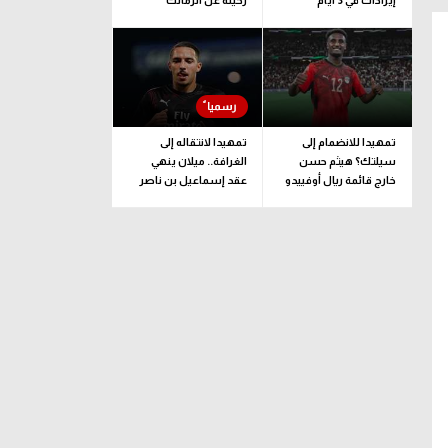
إيرادات في 3 أيام
رحيله عن الزمالك
تمهيدا للانضمام إلى
تمهيدا لانتقاله إلى
سيلتك؟ هيثم حسن
الغرافة.. ميلان ينهي
خارج قائمة ريال أوفييدو
عقد إسماعيل بن ناصر
لمواجهة لوهافر