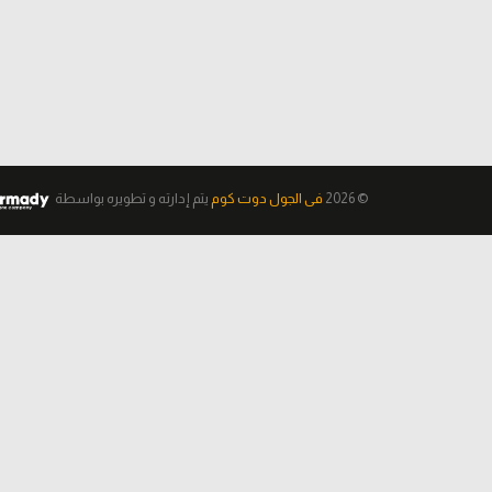
© 2026
فى الجول دوت كوم
يتم إدارته و تطويره
بواسطة