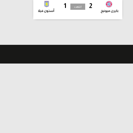
1
2
انتهت
بايرن ميونيخ
أستون فيلا