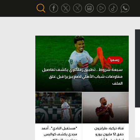
أقسام خاصة
Gamers
يكية
ميركاتو
سبعة شروط.. تطبيق زملكاوي يكشف تفاصيل
تحقيق في الجول
مفاوضات شباب الأهلي لضم بيزيرا قبل غلق
الملف
تقرير في الجول
تحليل في الجول
حكايات في الجول
كويز في الجول
قناة تركية: طرابزون
"مستقبل النادي".. أحمد
حقق 12 مليون يورو
مجدي يكشف كواليس
فيديو في الجول